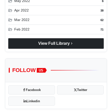
folder_open
May 2022
6
folder_open
Apr 2022
38
folder_open
Mar 2022
62
folder_open
Feb 2022
71
chevron_right
View Full Library
FOLLOW
US
Facebook
Twitter
Linkedin