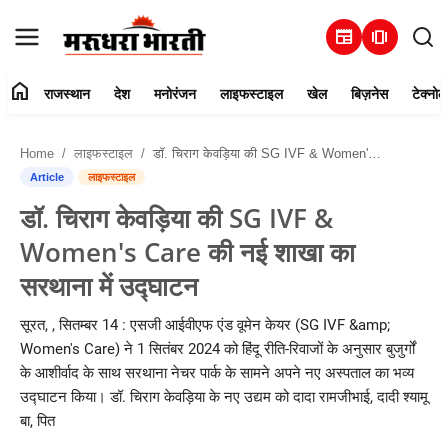
newspaper
amp_stories
home
राजस्थान
देश
मनोरंजन
लाइफस्टाइल
खेल
बिज़नेस
टेक्नोल
हमारे बारे में
Home
लाइफस्टाइल
डॉ. चिराग केवड़िया की SG IVF & Women's Care की नई शाखा का सरथाना में उद्घाटन
संपर्क करें
Article
लाइफस्टाइल
डॉ. चिराग केवड़िया की SG IVF &
राजस्थान
Women's Care की नई शाखा का
देश
सरथाना में उद्घाटन
मनोरंजन
सूरत, , सितम्बर 14 : एसजी आईवीएफ एंड वूमेन केयर (SG IVF &amp;
Women's Care) ने 1 सितंबर 2024 को हिंदू रीति-रिवाजों के अनुसार बुजुर्गों
लाइफस्टाइल
के आशीर्वाद के साथ सरथाना नेचर पार्क के सामने अपने नए अस्पताल का भव्य
उद्घाटन किया। डॉ. चिराग केवड़िया के नए उद्यम को दादा रामजीभाई, दादी श्यामू
खेल
बा, पित