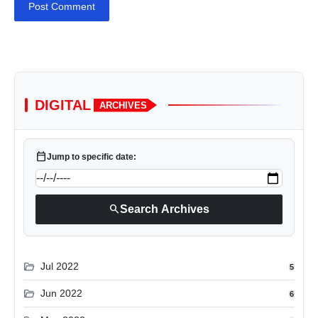
Post Comment
DIGITAL
ARCHIVES
calendar_today
Jump to specific date:
search
Search Archives
folder_open
Jul 2022
5
folder_open
Jun 2022
6