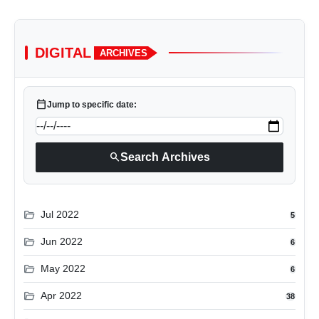
DIGITAL
ARCHIVES
calendar_today
Jump to specific date:
search
Search Archives
folder_open
Jul 2022
5
folder_open
Jun 2022
6
folder_open
May 2022
6
folder_open
Apr 2022
38