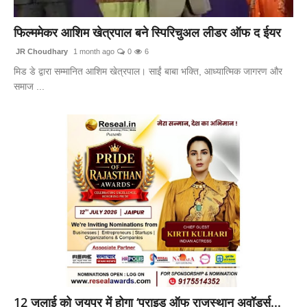
बिज़नेस
फिल्ममेकर आशिम खेत्रपाल बने स्पिरिचुअल लीडर ऑफ द ईयर
टेक्नोलॉजी
JR Choudhary
1 month ago
0
6
मिड डे द्वारा सम्मानित आशिम खेत्रपाल। साईं बाबा भक्ति, आध्यात्मिक जागरण और
शिक्षा
समाज ...
वीडियो
12 जुलाई को जयपुर में होगा ‘प्राइड ऑफ राजस्थान अवॉर्ड्स...