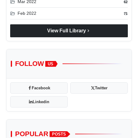
folder_open
Mar 2022
62
folder_open
Feb 2022
71
chevron_right
View Full Library
FOLLOW
US
Facebook
Twitter
Linkedin
POPULAR
POSTS