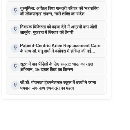
आर्थिक संबल
गुरुपूर्णिमा: अखिल विश्व गायत्री परिवार की ‘महाशक्ति
flash_on
की लोकयात्रा’ संपन्न, नारी शक्ति का संदेश
निवारक चिकित्सा को बढ़ावा देने में अग्रणी बना जोगी
flash_on
आयुर्वेद, गुजरात में विस्तार की तैयारी
Patient-Centric Knee Replacement Care
flash_on
के साथ डॉ. मनु शर्मा ने वडोदरा में हासिल की नई
उपलब्धि
सूरत में बाढ़ पीड़ितों के लिए सम्राट भाऊ का राहत
flash_on
अभियान, 15 हजार किट का वितरण
जी.डी. गोयनका इंटरनेशनल स्कूल में बच्चों ने जाना
flash_on
भगवान जगन्नाथ रथयात्रा का महत्व