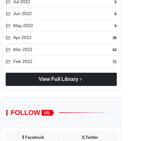
folder_open
Jul 2022
5
folder_open
Jun 2022
6
folder_open
May 2022
6
folder_open
Apr 2022
38
folder_open
Mar 2022
62
folder_open
Feb 2022
71
chevron_right
View Full Library
FOLLOW
US
Facebook
Twitter