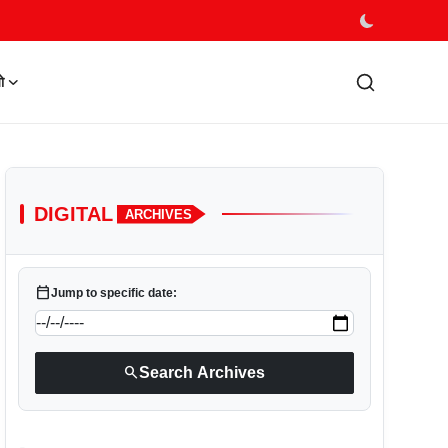
ो
DIGITAL
ARCHIVES
calendar_today
Jump to specific date:
search
Search Archives