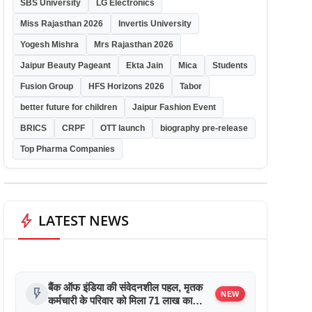
SBS University
LG Electronics
Miss Rajasthan 2026
Invertis University
Yogesh Mishra
Mrs Rajasthan 2026
Jaipur Beauty Pageant
Ekta Jain
Mica
Students
Fusion Group
HFS Horizons 2026
Tabor
better future for children
Jaipur Fashion Event
BRICS
CRPF
OTT launch
biography pre-release
Top Pharma Companies
bolt
LATEST NEWS
बैंक ऑफ इंडिया की संवेदनशील पहल, मृतक
flash_on
NEW
कर्मचारी के परिवार को मिला 71 लाख का