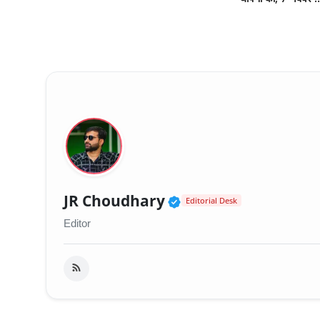
Verified Public Fig
JR Choudhary
Editorial Desk
Editor