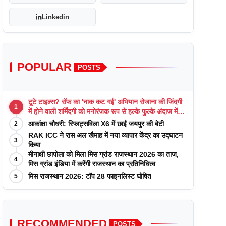
Linkedin
POPULAR
POSTS
टूटे टाइल्स? रॉफ का 'नाक कट गई' अभियान रोजाना की जिंदगी
1
में होने वाली शर्मिंदगी को मनोरंजक रूप से हल्के फुल्के अंदाज में
याद कराता है
आकांक्षा चौधरी: स्प्लिट्सविला X6 में छाईं जयपुर की बेटी
2
RAK ICC ने रास अल खैमाह में नया व्यापार केंद्र का उद्घाटन
3
किया
मीनाक्षी छापोला को मिला मिस ग्रांड राजस्थान 2026 का ताज,
4
मिस ग्रांड इंडिया में करेंगी राजस्थान का प्रतिनिधित्व
मिस राजस्थान 2026: टॉप 28 फाइनलिस्ट घोषित
5
RECOMMENDED
POSTS