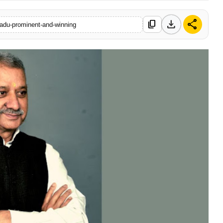
download
share
content_copy
radu-prominent-and-winning