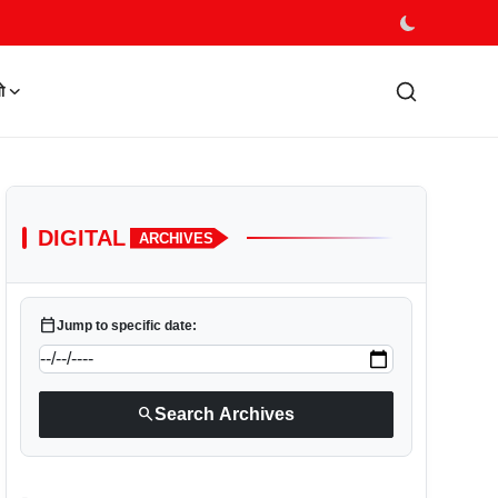
ो
DIGITAL
ARCHIVES
calendar_today
Jump to specific date:
search
Search Archives