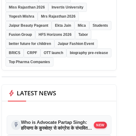
Miss Rajasthan 2026
Invertis University
Yogesh Mishra
Mrs Rajasthan 2026
Jaipur Beauty Pageant
Ekta Jain
Mica
Students
Fusion Group
HFS Horizons 2026
Tabor
better future for children
Jaipur Fashion Event
BRICS
CRPF
OTT launch
biography pre-release
Top Pharma Companies
bolt
LATEST NEWS
Who is Advocate Partap Singh:
flash_on
NEW
हरियाणा के कुरुक्षेत्र से कांग्रेस के संभावित
उम्मीदवार के बारे में जानिए