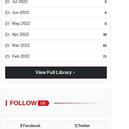
folder_open
Jul 2022
5
folder_open
Jun 2022
6
folder_open
May 2022
6
folder_open
Apr 2022
38
folder_open
Mar 2022
62
folder_open
Feb 2022
71
chevron_right
View Full Library
FOLLOW
US
Facebook
Twitter