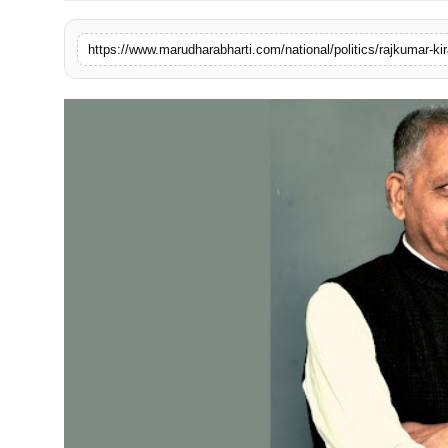
बिज़नेस
https://www.marudharabharti.com/national/politics/rajkumar-ki
टेक्नोलॉजी
शिक्षा
वीडियो