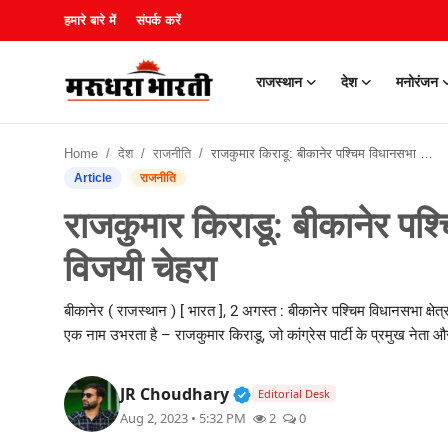
हमारे बारे में
संपर्क करें
राजस्थान
देश
मनोरंजन
हमारे बारे में
Home
देश
राजनीति
राजकुमार किराडू: बीकानेर पश्चिम विधानसभा के लिए प्रमुख एवं विजयी चेहरा
संपर्क करें
Article
राजनीति
राजकुमार किराडू: बीकानेर पश्
राजस्थान
विजयी चेहरा
देश
बीकानेर ( राजस्थान ) [ भारत ], 2 अगस्त : बीकानेर पश्चिम विधानसभा क्षेत्
मनोरंजन
एक नाम उभरता है – राजकुमार किराडू, जो कांग्रेस पार्टी के प्रमुख नेता औ
लाइफस्टाइल
Verified Public Figure • 3
JR Choudhary
Editorial Desk
Aug 2, 2023 • 5:32 PM
2
0
खेल