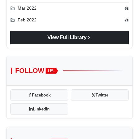
folder_open
Mar 2022
62
folder_open
Feb 2022
71
chevron_right
View Full Library
FOLLOW
US
Facebook
Twitter
Linkedin