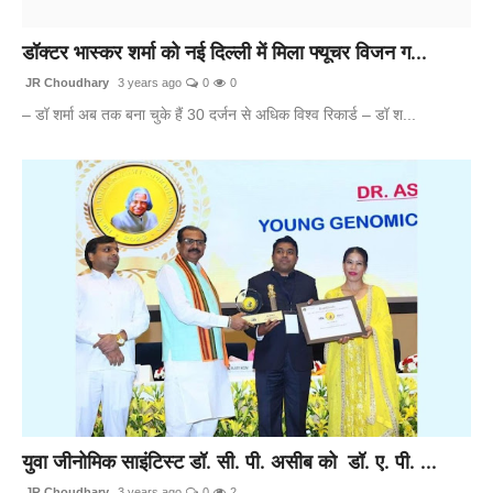
बिज़नेस
डॉक्टर भास्कर शर्मा को नई दिल्ली में मिला फ्यूचर विजन ग...
टेक्नोलॉजी
JR Choudhary
3 years ago
0
0
– डॉ शर्मा अब तक बना चुके हैं 30 दर्जन से अधिक विश्व रिकार्ड – डॉ श...
शिक्षा
वीडियो
युवा जीनोमिक साइंटिस्ट डॉ. सी. पी. असीब को डॉ. ए. पी. ...
JR Choudhary
3 years ago
0
2