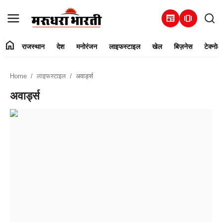
newspaper
amp_stories
home
राजस्थान
देश
मनोरंजन
लाइफस्टाइल
खेल
बिज़नेस
टेक्नोल
हमारे बारे में
Home
लाइफस्टाइल
अवार्ड्स
संपर्क करें
अवार्ड्स
राजस्थान
देश
मनोरंजन
लाइफस्टाइल
खेल