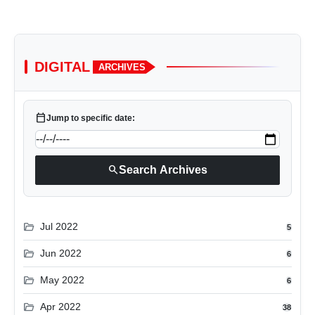
DIGITAL
ARCHIVES
calendar_today
Jump to specific date:
search
Search Archives
folder_open
Jul 2022
5
folder_open
Jun 2022
6
folder_open
May 2022
6
folder_open
Apr 2022
38