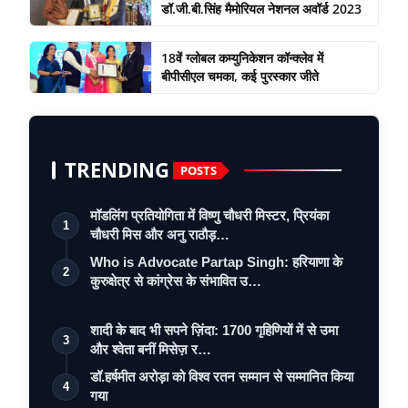
डॉ.जी.बी.सिंह मैमोरियल नेशनल अवॉर्ड 2023
18वें ग्लोबल कम्युनिकेशन कॉन्क्लेव में
बीपीसीएल चमका, कई पुरस्कार जीते
TRENDING
POSTS
मॉडलिंग प्रतियोगिता में विष्णु चौधरी मिस्टर, प्रियंका
1
चौधरी मिस और अनु राठौड़…
Who is Advocate Partap Singh: हरियाणा के
2
कुरुक्षेत्र से कांग्रेस के संभावित उ…
शादी के बाद भी सपने ज़िंदा: 1700 गृहिणियों में से उमा
3
और श्वेता बनीं मिसेज़ र…
डॉ.हर्षमीत अरोड़ा को विश्व रतन सम्मान से सम्मानित किया
4
गया