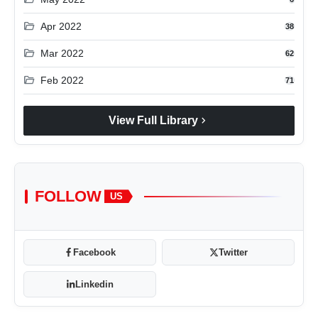
folder_open
Apr 2022
38
folder_open
Mar 2022
62
folder_open
Feb 2022
71
chevron_right
View Full Library
FOLLOW
US
Facebook
Twitter
Linkedin