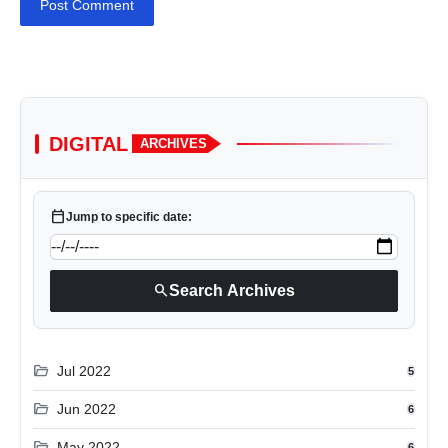
Post Comment
DIGITAL
ARCHIVES
calendar_today
Jump to specific date:
search
Search Archives
folder_open
Jul 2022
5
folder_open
Jun 2022
6
folder_open
May 2022
6