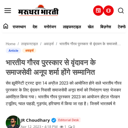
newspaper
amp_stories
home
राजस्थान
देश
मनोरंजन
लाइफस्टाइल
खेल
बिज़नेस
टेक्नोल
हमारे बारे में
Home
लाइफस्टाइल
अवार्ड्स
भारतीय गौरव पुरस्कार से वृंदावन के समाजसेवी अनूप शर्मा होंगे सम्मानित
संपर्क करें
Article
अवार्ड्स
भारतीय गौरव पुरस्कार से वृंदावन के
राजस्थान
समाजसेवी अनूप शर्मा होंगे सम्मानित
देश
सेव ह्यूमैनिटी ट्रस्ट द्वारा 14 अप्रैल 2023 को आयोजित होने वाले भारतीय गौरव
पुरस्कार के लिए वृंदावन निवासी समाजसेवी अनूप शर्मा को निमंत्रण पत्र भेजकर
मनोरंजन
आमंत्रित किया गया। भारतीय गौरव पुरस्कार 2023 का आयोजन होटल गोल्डन
टयूलिप, ग्वाल पाहडी, गुड़गांव, हरियाणा में किया जा रहा है। जिसमें भारतवर्ष मे
लाइफस्टाइल
Verified Public Figure • 30 Mar, 2
JR Choudhary
खेल
Editorial Desk
Apr 12, 2023 • 4:18 PM
1
0