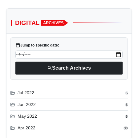
DIGITAL
ARCHIVES
calendar_today
Jump to specific date:
search
Search Archives
folder_open
Jul 2022
5
folder_open
Jun 2022
6
folder_open
May 2022
6
folder_open
Apr 2022
38