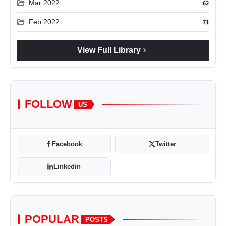
folder_open
Mar 2022
62
folder_open
Feb 2022
71
chevron_right
View Full Library
FOLLOW
US
Facebook
Twitter
Linkedin
POPULAR
POSTS