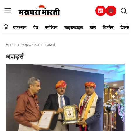
newspaper
amp_stories
home
राजस्थान
देश
मनोरंजन
लाइफस्टाइल
खेल
बिज़नेस
टेक्नोल
हमारे बारे में
Home
लाइफस्टाइल
अवार्ड्स
संपर्क करें
अवार्ड्स
राजस्थान
देश
मनोरंजन
लाइफस्टाइल
खेल