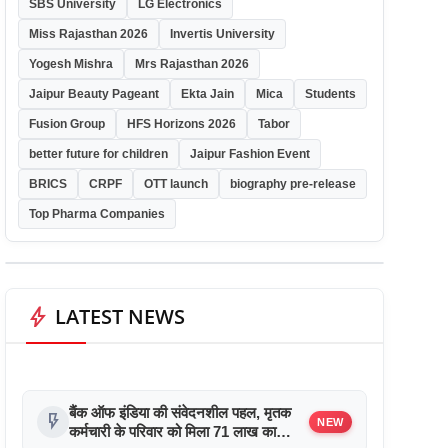
SBS University
LG Electronics
Miss Rajasthan 2026
Invertis University
Yogesh Mishra
Mrs Rajasthan 2026
Jaipur Beauty Pageant
Ekta Jain
Mica
Students
Fusion Group
HFS Horizons 2026
Tabor
better future for children
Jaipur Fashion Event
BRICS
CRPF
OTT launch
biography pre-release
Top Pharma Companies
bolt
LATEST NEWS
बैंक ऑफ इंडिया की संवेदनशील पहल, मृतक
flash_on
NEW
कर्मचारी के परिवार को मिला 71 लाख का