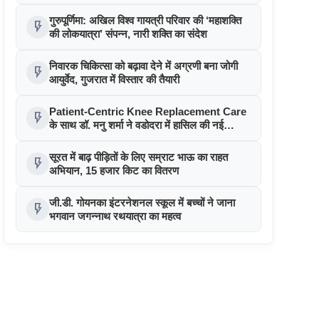
आर्थिक संबल
गुरुपूर्णिमा: अखिल विश्व गायत्री परिवार की ‘महाशक्ति
flash_on
की लोकयात्रा’ संपन्न, नारी शक्ति का संदेश
निवारक चिकित्सा को बढ़ावा देने में अग्रणी बना जोगी
flash_on
आयुर्वेद, गुजरात में विस्तार की तैयारी
Patient-Centric Knee Replacement Care
flash_on
के साथ डॉ. मनु शर्मा ने वडोदरा में हासिल की नई
उपलब्धि
सूरत में बाढ़ पीड़ितों के लिए सम्राट भाऊ का राहत
flash_on
अभियान, 15 हजार किट का वितरण
जी.डी. गोयनका इंटरनेशनल स्कूल में बच्चों ने जाना
flash_on
भगवान जगन्नाथ रथयात्रा का महत्व