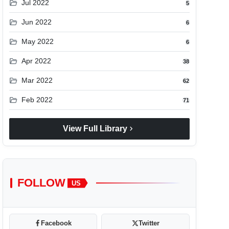
folder_open
Jul 2022
5
folder_open
Jun 2022
6
folder_open
May 2022
6
folder_open
Apr 2022
38
folder_open
Mar 2022
62
folder_open
Feb 2022
71
chevron_right
View Full Library
FOLLOW
US
Facebook
Twitter