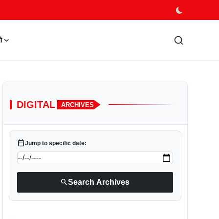
ो
DIGITAL
ARCHIVES
calendar_today
Jump to specific date:
search
Search Archives