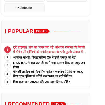
Linkedin
POPULAR
POSTS
टूटे टाइल्स? रॉफ का 'नाक कट गई' अभियान रोजाना की जिंदगी
1
में होने वाली शर्मिंदगी को मनोरंजक रूप से हल्के फुल्के अंदाज में
याद कराता है
आकांक्षा चौधरी: स्प्लिट्सविला X6 में छाईं जयपुर की बेटी
2
RAK ICC ने रास अल खैमाह में नया व्यापार केंद्र का उद्घाटन
3
किया
मीनाक्षी छापोला को मिला मिस ग्रांड राजस्थान 2026 का ताज,
4
मिस ग्रांड इंडिया में करेंगी राजस्थान का प्रतिनिधित्व
मिस राजस्थान 2026: टॉप 28 फाइनलिस्ट घोषित
5
RECOMMENDED
POSTS