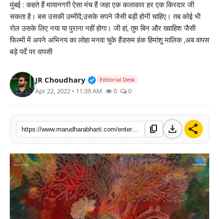
मुंबई : कहते हैं मायानगरी ऐसा मंच हैं जहा एक कलाकार हर एक किरदार जी
बिज़नेस
सकता है। बस उसकी उम्मीदें,उसके सपने जैसी बड़ी होनी चाहिए। तब कोई भी
रोल उसके लिए नया या पुराना नहीं होगा। जी हां, तुम बिन और ख्वाहिश जैसी
टेक्नोलॉजी
फिल्मों में अपने अभिनय का लोहा मनवा चुके हैंडसम हंक हिमांशु मालिक ,अब वापस
बड़े पर्दे पर वापसी
शिक्षा
Verified Public Figure • 30 Mar, 2
JR Choudhary
Editorial Desk
वीडियो
Apr 22, 2022 • 11:39 AM
0
0
download
share
content_copy
https://www.marudharabharti.com/entertainment/smoky-entry-in-direction-of-actor