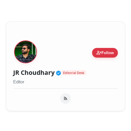
person_add
Follow
Verified Public Figure 
JR Choudhary
Editorial Desk
Editor