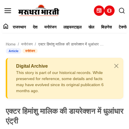
newspaper
amp_stories
home
राजस्थान
देश
मनोरंजन
लाइफस्टाइल
खेल
बिज़नेस
टेक्नोल
हमारे बारे में
Home
मनोरंजन
एक्टर हिमांशु मालिक की डायरेक्शन में धुआंधार एंट्री
संपर्क करें
Article
मनोरंजन
राजस्थान
Digital Archive
This story is part of our historical records. While
देश
preserved for reference, some details and facts
may have evolved since its original publication 6
months ago.
मनोरंजन
लाइफस्टाइल
एक्टर हिमांशु मालिक की डायरेक्शन में धुआंधार
एंट्री
खेल