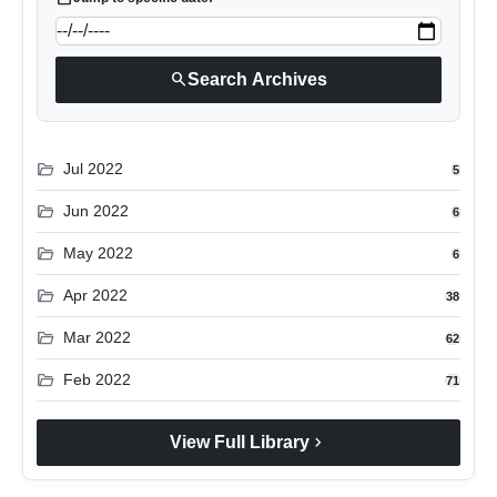
search
Search Archives
folder_open
Jul 2022
5
folder_open
Jun 2022
6
folder_open
May 2022
6
folder_open
Apr 2022
38
folder_open
Mar 2022
62
folder_open
Feb 2022
71
chevron_right
View Full Library