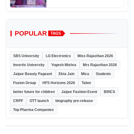
POPULAR
TAGS
SBS University
LG Electronics
Miss Rajasthan 2026
Invertis University
Yogesh Mishra
Mrs Rajasthan 2026
Jaipur Beauty Pageant
Ekta Jain
Mica
Students
Fusion Group
HFS Horizons 2026
Tabor
better future for children
Jaipur Fashion Event
BRICS
CRPF
OTT launch
biography pre-release
Top Pharma Companies