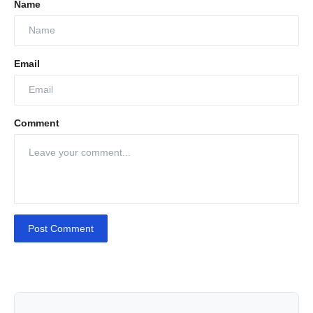
Name
Email
Comment
Post Comment