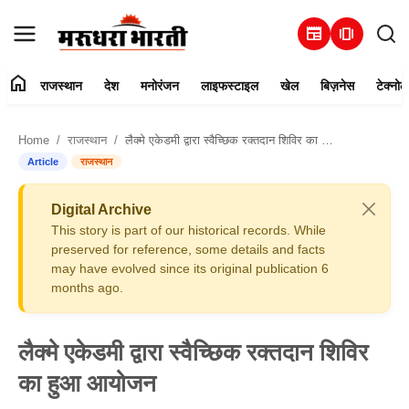
newspaper
amp_stories
home
राजस्थान
देश
मनोरंजन
लाइफस्टाइल
खेल
बिज़नेस
टेक्नोल
हमारे बारे में
Home
राजस्थान
लैक्मे एकेडमी द्वारा स्वैच्छिक रक्तदान शिविर का हुआ आयोजन
संपर्क करें
Article
राजस्थान
राजस्थान
Digital Archive
This story is part of our historical records. While
देश
preserved for reference, some details and facts
may have evolved since its original publication 6
months ago.
मनोरंजन
लाइफस्टाइल
लैक्मे एकेडमी द्वारा स्वैच्छिक रक्तदान शिविर
का हुआ आयोजन
खेल