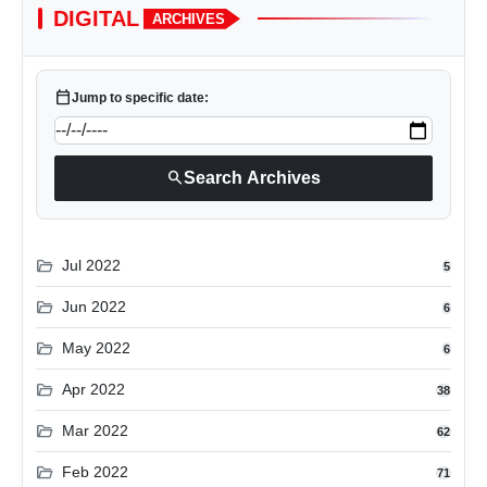
DIGITAL
ARCHIVES
calendar_today
Jump to specific date:
search
Search Archives
folder_open
Jul 2022
5
folder_open
Jun 2022
6
folder_open
May 2022
6
folder_open
Apr 2022
38
folder_open
Mar 2022
62
folder_open
Feb 2022
71