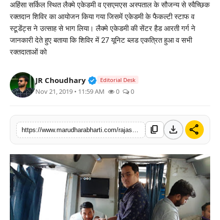
अहिंसा सर्किल स्थित लैक्मे एकेडमी व एसएमएस अस्पताल के सौजन्य से स्वैच्छिक
बिज़नेस
रक्तदान शिविर का आयोजन किया गया जिसमें एकेडमी के फैकल्टी स्टाफ व
स्टूडेंट्स ने उत्साह से भाग लिया। लैक्मे एकेडमी की सेंटर हैड आरती गर्ग ने
टेक्नोलॉजी
जानकारी देते हुए बताया कि शिविर में 27 यूनिट ब्लड एकत्रित हुआ व सभी
रक्तदाताओं को
शिक्षा
Verified Public Figure • 30 Mar, 2
JR Choudhary
Editorial Desk
वीडियो
Nov 21, 2019 • 11:59 AM
0
0
download
share
content_copy
https://www.marudharabharti.com/rajasthan/blog-post_35