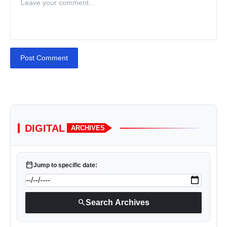
Post Comment
DIGITAL
ARCHIVES
calendar_today
Jump to specific date:
search
Search Archives