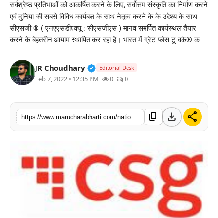
सर्वश्रेष्ठ प्रतिभाओं को आकर्षित करने के लिए, सर्वोत्तम संस्कृति का निर्माण करने
बिज़नेस
एवं दुनिया की सबसे विविध कार्यबल के साथ नेतृत्व करने के के उद्देश्य के साथ
सीएसजी ® ( एनएएसडीएक्यू : सीएसजीएस ) मानव समर्पित कार्यस्थल तैयार
टेक्नोलॉजी
करने के बेहतरीन आयाम स्थापित कर रहा है। भारत में ग्रेट प्लेस टू वर्क® क
शिक्षा
Verified Public Figure • 30 Mar, 2
JR Choudhary
Editorial Desk
Feb 7, 2022 • 12:35 PM
0
0
वीडियो
download
share
content_copy
https://www.marudharabharti.com/national/topped-as-best-workplace-csg