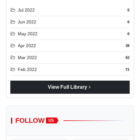
folder_open
Jul 2022
5
folder_open
Jun 2022
6
folder_open
May 2022
6
folder_open
Apr 2022
38
folder_open
Mar 2022
62
folder_open
Feb 2022
71
chevron_right
View Full Library
FOLLOW
US