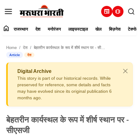
newspaper
amp_stories
home
राजस्थान
देश
मनोरंजन
लाइफस्टाइल
खेल
बिज़नेस
टेक्नोल
हमारे बारे में
Home
देश
बेहतरीन कार्यस्थल के रूप में शीर्ष स्थान पर - सीएसजी
संपर्क करें
Article
देश
राजस्थान
Digital Archive
This story is part of our historical records. While
देश
preserved for reference, some details and facts
may have evolved since its original publication 6
months ago.
मनोरंजन
लाइफस्टाइल
बेहतरीन कार्यस्थल के रूप में शीर्ष स्थान पर -
सीएसजी
खेल