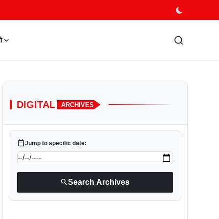
ो
DIGITAL
ARCHIVES
calendar_today
Jump to specific date:
search
Search Archives