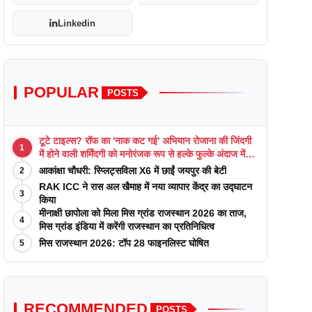
Linkedin
POPULAR
POSTS
टूटे टाइल्स? रॉफ का 'नाक कट गई' अभियान रोजाना की जिंदगी
1
में होने वाली शर्मिंदगी को मनोरंजक रूप से हल्के फुल्के अंदाज में
याद कराता है
आकांक्षा चौधरी: स्प्लिट्सविला X6 में छाईं जयपुर की बेटी
2
RAK ICC ने रास अल खैमाह में नया व्यापार केंद्र का उद्घाटन
3
किया
मीनाक्षी छापोला को मिला मिस ग्रांड राजस्थान 2026 का ताज,
4
मिस ग्रांड इंडिया में करेंगी राजस्थान का प्रतिनिधित्व
मिस राजस्थान 2026: टॉप 28 फाइनलिस्ट घोषित
5
RECOMMENDED
POSTS