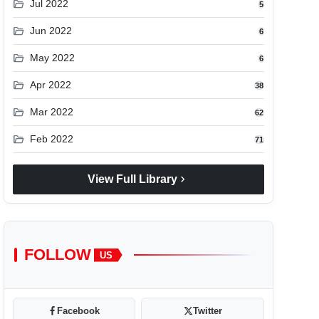
folder_open
Jul 2022
5
folder_open
Jun 2022
6
folder_open
May 2022
6
folder_open
Apr 2022
38
folder_open
Mar 2022
62
folder_open
Feb 2022
71
chevron_right
View Full Library
FOLLOW
US
Facebook
Twitter