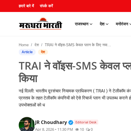
हमारे बारे में
संपर्क करें
राजस्थान
देश
मनोरंजन
हमारे बारे में
Home
देश
TRAI ने वॉइस-SMS केवल प्लान के लिए नया ड्राफ्ट नियम जारी किया
संपर्क करें
Article
देश
TRAI ने वॉइस-SMS केवल प्ला
राजस्थान
किया
देश
नई दिल्ली: भारतीय दूरसंचार नियामक प्राधिकरण ( TRAI ) ने टेलीकॉम कंज
मनोरंजन
प्रस्ताव के तहत टेलीकॉम कंपनियों को ऐसे रिचार्ज प्लान भी उपलब्ध करा
उपभोक्ताओं को ध
लाइफस्टाइल
Verified Public Figure • 3
JR Choudhary
Editorial Desk
खेल
Apr 8, 2026 • 11:30 PM
10
0