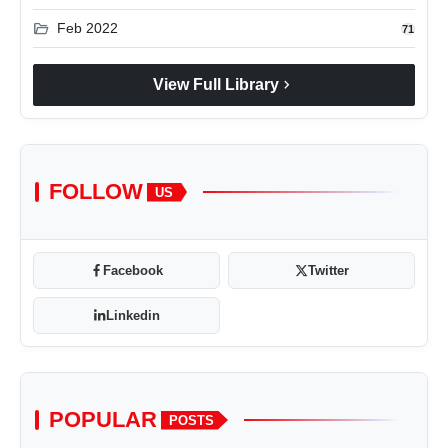
folder_open
Feb 2022
71
chevron_right
View Full Library
FOLLOW
US
Facebook
Twitter
Linkedin
POPULAR
POSTS