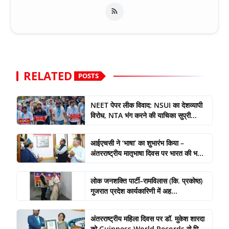
RELATED
POSTS
NEET पेपर लीक विवाद: NSUI का देशव्यापी
विरोध, NTA भंग करने की याचिका सुप्री...
आईएचसी ने ‘भाषा’ का शुभारंभ किया –
अंतरराष्ट्रीय मातृभाषा दिवस पर भारत की भ...
लोक जनशक्ति पार्टी–रामविलास (कि. प्रकोष्ठ)
गुजरात प्रदेश कार्यकारिणी में अह...
अंतरराष्ट्रीय महिला दिवस पर डॉ. मुकेश शारदा
को Guinness World Records से मि...