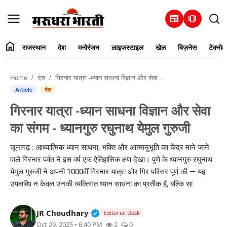
newspaper
amp_stories
home
राजस्थान
देश
मनोरंजन
लाइफस्टाइल
खेल
बिज़नेस
टेक्नोल
हमारे बारे में
Home
देश
गिरनार यात्रा -ध्यान साधना विज्ञान और सेवा का संगम - ध्यानगुरु रघुनाथ येमुल गुरुजी
संपर्क करें
Article
देश
गिरनार यात्रा -ध्यान साधना विज्ञान और सेवा
राजस्थान
का संगम - ध्यानगुरु रघुनाथ येमुल गुरुजी
देश
जूनागढ़ : आध्यात्मिक ध्यान साधना, भक्ति और आत्मानुभूति का केंद्र माने जाने
वाले गिरनार पर्वत ने इस वर्ष एक ऐतिहासिक क्षण देखा। पुणे के ध्यानगुरु रघुनाथ
मनोरंजन
येमुल गुरुजी ने अपनी 1000वीं गिरनार यात्रा और गिर परिसर पूर्ण की — यह
उपलब्धि न केवल उनकी व्यक्तिगत ध्यान साधना का प्रतीक है, बल्कि सा
लाइफस्टाइल
Verified Public Figure • 30 Mar, 2
JR Choudhary
खेल
Editorial Desk
Oct 29, 2025 • 6:40 PM
2
0