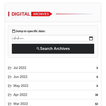
DIGITAL
ARCHIVES
calendar_today
Jump to specific date:
search
Search Archives
folder_open
Jul 2022
5
folder_open
Jun 2022
6
folder_open
May 2022
6
folder_open
Apr 2022
38
folder_open
Mar 2022
62