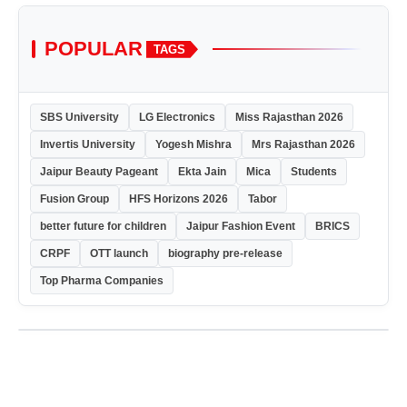
POPULAR
TAGS
SBS University
LG Electronics
Miss Rajasthan 2026
Invertis University
Yogesh Mishra
Mrs Rajasthan 2026
Jaipur Beauty Pageant
Ekta Jain
Mica
Students
Fusion Group
HFS Horizons 2026
Tabor
better future for children
Jaipur Fashion Event
BRICS
CRPF
OTT launch
biography pre-release
Top Pharma Companies