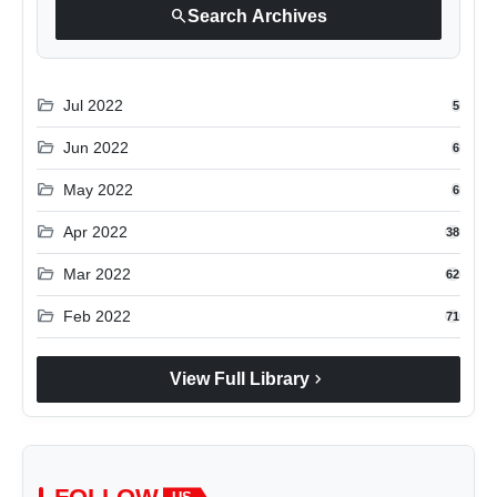
search
Search Archives
folder_open
Jul 2022
5
folder_open
Jun 2022
6
folder_open
May 2022
6
folder_open
Apr 2022
38
folder_open
Mar 2022
62
folder_open
Feb 2022
71
chevron_right
View Full Library