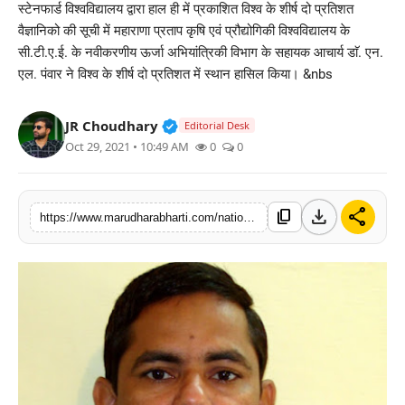
स्टेनफार्ड विश्वविद्यालय द्वारा हाल ही में प्रकाशित विश्व के शीर्ष दो प्रतिशत
बिज़नेस
वैज्ञानिको की सूची में महाराणा प्रताप कृषि एवं प्रौद्योगिकी विश्वविद्यालय के
सी.टी.ए.ई. के नवीकरणीय ऊर्जा अभियांत्रिकी विभाग के सहायक आचार्य डाॅ. एन.
टेक्नोलॉजी
एल. पंवार ने विश्व के शीर्ष दो प्रतिशत में स्थान हासिल किया। &nbs
शिक्षा
Verified Public Figure • 30 Mar, 2
JR Choudhary
Editorial Desk
Oct 29, 2021 • 10:49 AM
0
0
वीडियो
download
share
content_copy
https://www.marudharabharti.com/national/ctae-k-dr-n-ale-panwar-among-top-two