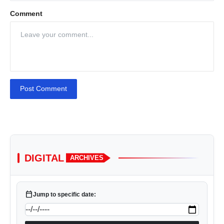
Comment
Post Comment
DIGITAL
ARCHIVES
calendar_today
Jump to specific date: