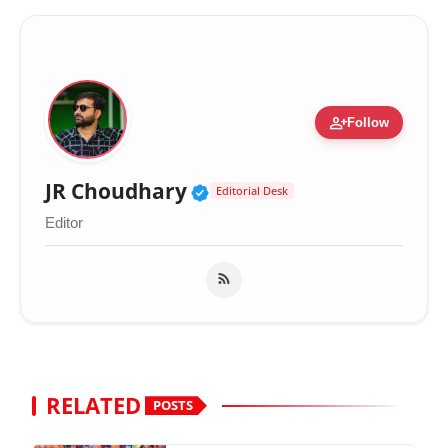
person_add
Follow
Verified Public Figure 
JR Choudhary
Editorial Desk
Editor
RELATED
POSTS