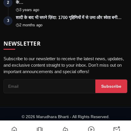
के…
2
3 years ago
शादी के बाद भी सपने ज़िंदा: 1700 गृहिणियों में से उमा और श्वेता बनी…
3
2 months ago
NEWSLETTER
Subscribe to our newsletter to receive the latest news, updates,
and exclusive content straight to your inbox. Don't miss out on
important announcements and special offers!
Subscribe
© 2026 Marudhara Bharti - All Rights Reserved.
गोपनीयता नीति
संपादकीय नीति
नियम एवं शर्तें
अस्वीकरण
home
amp_stories
local_fire_department
play_circle
mark_email_unread
डिजिटल समाचार वेबसाइटों के लिए आचार संहिता
पीआर न्यूज़वायर