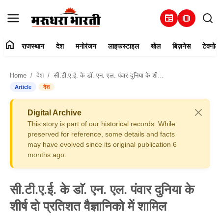
newspaper
amp_stories
home
राजस्थान
देश
मनोरंजन
लाइफस्टाइल
खेल
बिज़नेस
टेक्नोल
हमारे बारे में
Home
देश
सी.टी.ए.ई. के डाॅ. एन. एल. पंवार दुनिया के शीर्ष दो प्रतिशत वैज्ञानिको में शामिल
संपर्क करें
Article
देश
राजस्थान
Digital Archive
This story is part of our historical records. While
देश
preserved for reference, some details and facts
may have evolved since its original publication 6
months ago.
मनोरंजन
लाइफस्टाइल
सी.टी.ए.ई. के डाॅ. एन. एल. पंवार दुनिया के
शीर्ष दो प्रतिशत वैज्ञानिको में शामिल
खेल