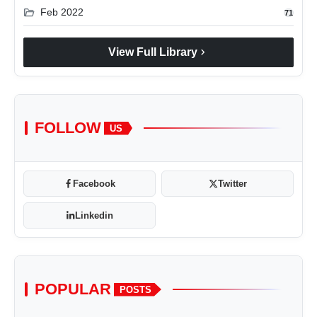
folder_open
Feb 2022
71
chevron_right
View Full Library
FOLLOW
US
Facebook
Twitter
Linkedin
POPULAR
POSTS