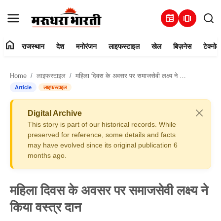
newspaper
amp_stories
home
राजस्थान
देश
मनोरंजन
लाइफस्टाइल
खेल
बिज़नेस
टेक्नोल
हमारे बारे में
Home
लाइफस्टाइल
महिला दिवस के अवसर पर समाजसेवी लक्ष्य ने किया वस्त्र दान
संपर्क करें
Article
लाइफस्टाइल
राजस्थान
Digital Archive
This story is part of our historical records. While
देश
preserved for reference, some details and facts
may have evolved since its original publication 6
months ago.
मनोरंजन
लाइफस्टाइल
महिला दिवस के अवसर पर समाजसेवी लक्ष्य ने
किया वस्त्र दान
खेल