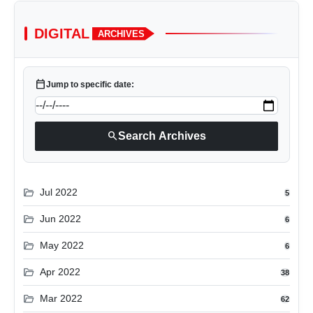
DIGITAL
ARCHIVES
calendar_today
Jump to specific date:
search
Search Archives
folder_open
Jul 2022
5
folder_open
Jun 2022
6
folder_open
May 2022
6
folder_open
Apr 2022
38
folder_open
Mar 2022
62