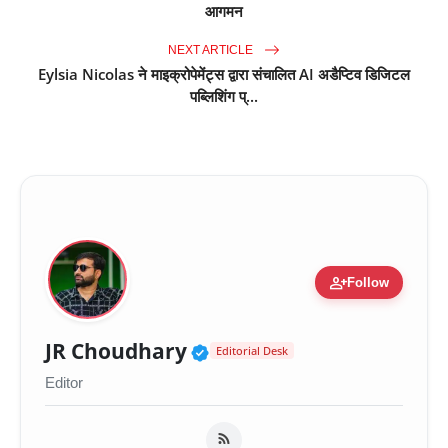
आगमन
NEXT ARTICLE
Eylsia Nicolas ने माइक्रोपेमेंट्स द्वारा संचालित AI अडैप्टिव डिजिटल
पब्लिशिंग प्...
person_add
Follow
Verified Public Figure 
JR Choudhary
Editorial Desk
Editor