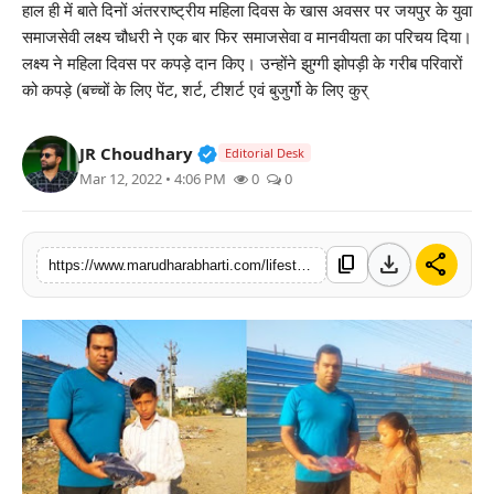
हाल ही में बाते दिनों अंतरराष्ट्रीय महिला दिवस के खास अवसर पर जयपुर के युवा
बिज़नेस
समाजसेवी लक्ष्य चौधरी ने एक बार फिर समाजसेवा व मानवीयता का परिचय दिया।
लक्ष्य ने महिला दिवस पर कपड़े दान किए। उन्होंने झुग्गी झोपड़ी के गरीब परिवारों
टेक्नोलॉजी
को कपड़े (बच्चों के लिए पेंट, शर्ट, टीशर्ट एवं बुजुर्गो के लिए कुर्
शिक्षा
Verified Public Figure • 30 Mar, 2
JR Choudhary
Editorial Desk
Mar 12, 2022 • 4:06 PM
0
0
वीडियो
download
share
content_copy
https://www.marudharabharti.com/lifestyle/social-worker-lakshya-donated-clothes