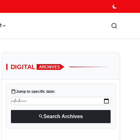
ो
DIGITAL
ARCHIVES
calendar_today
Jump to specific date:
search
Search Archives