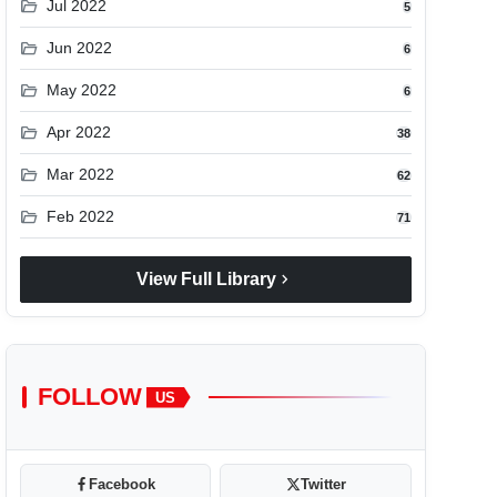
folder_open
Jul 2022
5
folder_open
Jun 2022
6
folder_open
May 2022
6
folder_open
Apr 2022
38
folder_open
Mar 2022
62
folder_open
Feb 2022
71
chevron_right
View Full Library
FOLLOW
US
Facebook
Twitter