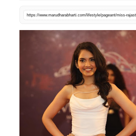
बिज़नेस
https://www.marudharabharti.com/lifestyle/pageant/miss-rajast
टेक्नोलॉजी
शिक्षा
वीडियो