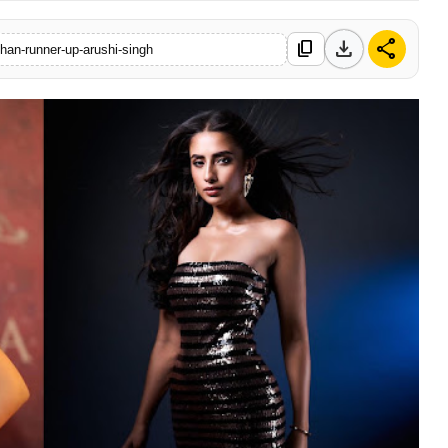
download
share
content_copy
han-runner-up-arushi-singh