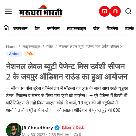
newspaper
amp_stories
home
राजस्थान
देश
मनोरंजन
लाइफस्टाइल
खेल
बिज़नेस
टेक्नोल
हमारे बारे में
Home
लाइफस्टाइल
पेजेंट
नेशनल लेवल ब्यूटी पेजेन्ट मिस उर्वशी सीजन 2 के जयपुर ऑडिशन राउंड का हुआ आयोजन
संपर्क करें
Article
पेजेंट
नेशनल लेवल ब्यूटी पेजेन्ट मिस उर्वशी सीजन
राजस्थान
2 के जयपुर ऑडिशन राउंड का हुआ आयोजन
देश
— ब्लैक वन पीस ड्रेस कॉम्बिनेशन में मॉडल्स का लुक के साथ साथ आईक्यू हुआ
टेस्ट, स्किल्स व टैलेंट से किया गया जूरी को इम्प्रेस। — पूरे पेजेन्ट में किसी भी
मनोरंजन
पार्टिसिपेंट्स से नहीं लिया जाएगा कोई भी चार्ज, 18 जून को जी स्टूडियो में
आयोजित होगा ग्रैंड फिनाले। — ऑनलाइन ऑडिशन में प्राप्त हुई थीं 800
लाइफस्टाइल
Verified Public Figure • 30 Mar, 2
JR Choudhary
खेल
Editorial Desk
May 30, 2023 • 2:33 PM
1
0