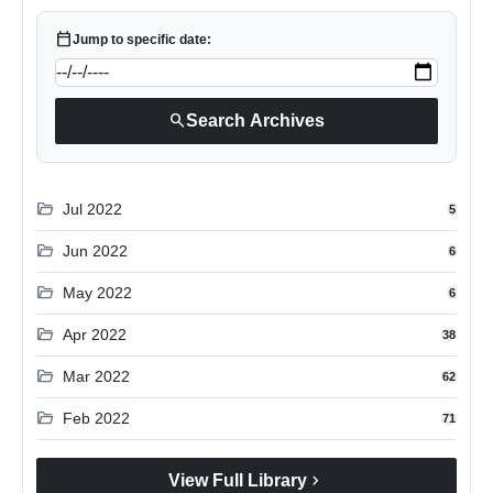
calendar_today
Jump to specific date:
search
Search Archives
folder_open
Jul 2022
5
folder_open
Jun 2022
6
folder_open
May 2022
6
folder_open
Apr 2022
38
folder_open
Mar 2022
62
folder_open
Feb 2022
71
chevron_right
View Full Library