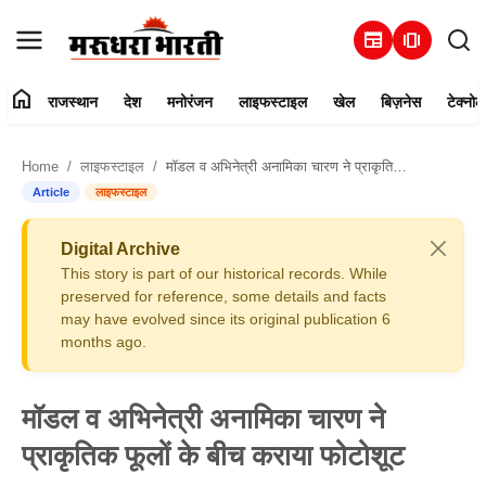
newspaper
amp_stories
home
राजस्थान
देश
मनोरंजन
लाइफस्टाइल
खेल
बिज़नेस
टेक्नोल
हमारे बारे में
Home
लाइफस्टाइल
मॉडल व अभिनेत्री अनामिका चारण ने प्राकृतिक फूलों के बीच कराया फोटोशूट
संपर्क करें
Article
लाइफस्टाइल
राजस्थान
Digital Archive
This story is part of our historical records. While
देश
preserved for reference, some details and facts
may have evolved since its original publication 6
months ago.
मनोरंजन
लाइफस्टाइल
मॉडल व अभिनेत्री अनामिका चारण ने
प्राकृतिक फूलों के बीच कराया फोटोशूट
खेल