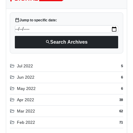
calendar_today
Jump to specific date:
search
Search Archives
folder_open
Jul 2022
5
folder_open
Jun 2022
6
folder_open
May 2022
6
folder_open
Apr 2022
38
folder_open
Mar 2022
62
folder_open
Feb 2022
71