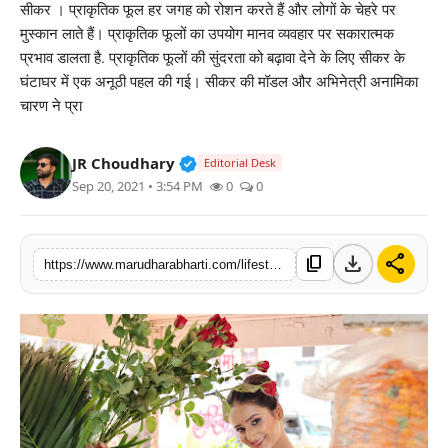
सीकर । प्राकृतिक फूल हर जगह को रोशन करते हैं और लोगों के चेहरे पर
बिज़नेस
मुस्कान लाते हैं। प्राकृतिक फूलों का उपयोग मानव व्यवहार पर सकारात्मक
प्रभाव डालता है. प्राकृतिक फूलों की सुंदरता को बढ़ावा देने के लिए सीकर के
टेक्नोलॉजी
घंटाघर में एक अनूठी पहल की गई। सीकर की मॉडल और अभिनेत्री अनामिका
चारण ने प्रा
शिक्षा
Verified Public Figure • 30 Mar, 2
JR Choudhary
Editorial Desk
वीडियो
Sep 20, 2021 • 3:54 PM
0
0
download
share
content_copy
https://www.marudharabharti.com/lifestyle/model-and-actress-anamika-charan-got