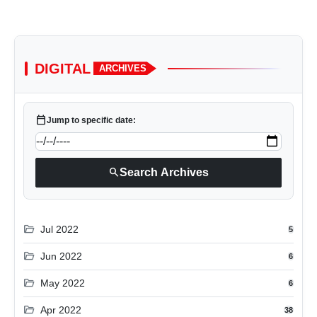
DIGITAL
ARCHIVES
calendar_today
Jump to specific date:
search
Search Archives
folder_open
Jul 2022
5
folder_open
Jun 2022
6
folder_open
May 2022
6
folder_open
Apr 2022
38