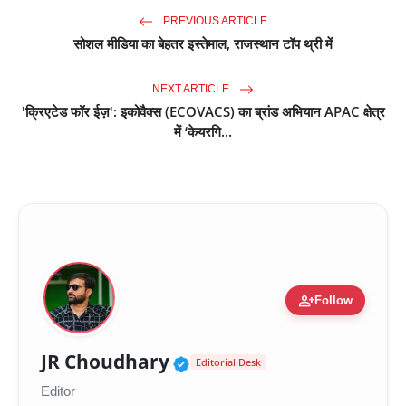
PREVIOUS ARTICLE
सोशल मीडिया का बेहतर इस्तेमाल, राजस्थान टॉप थ्री में
NEXT ARTICLE
'क्रिएटेड फॉर ईज़': इकोवैक्स (ECOVACS) का ब्रांड अभियान APAC क्षेत्र
में ‘केयरगि...
person_add
Follow
Verified Public Figure 
JR Choudhary
Editorial Desk
Editor