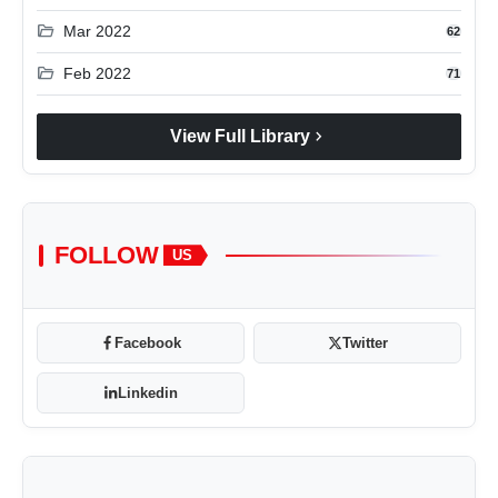
folder_open
Mar 2022
62
folder_open
Feb 2022
71
chevron_right
View Full Library
FOLLOW
US
Facebook
Twitter
Linkedin