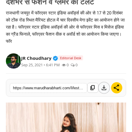
देशभर से फैशन व ग्लैमर का टैलेंट
बिज़नेस
राजधानी जयपुर में फॉरएवर स्टार इंडिया अवॉर्ड्स की ओर से 17 से 20 दिसंबर
को टोंक रोड स्थित मैरियट होटल में चार दिवसीय मेगा इवेंट का आयोजन होने जा
टेक्नोलॉजी
रहा है। फॉरएवर स्टार इंडिया अवॉर्ड्स की ओर से फॉरएवर मिस व मिसेज इंडिया
का ग्रैंड फिनाले, फॉरएवर फैशन वीक व अवॉर्ड शो का आयोजन किया जाएगा।
शिक्षा
फॉर
वीडियो
Verified Public Figure • 30 Mar, 2
JR Choudhary
Editorial Desk
Sep 25, 2021 • 6:41 PM
0
0
download
share
content_copy
https://www.marudharabharti.com/lifestyle/fashion/forever-miss-and-mrs-india-2021