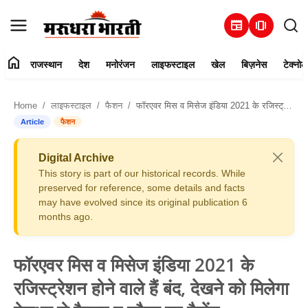
newspaper
amp_stories
home
राजस्थान
देश
मनोरंजन
लाइफस्टाइल
खेल
बिज़नेस
टेक्नोल
हमारे बारे में
Home
लाइफस्टाइल
फैशन
फॉरएवर मिस व मिसेज इंडिया 2021 के रजिस्ट्रेशन होने वाले हैं बंद, देखने को मिलेगा देशभर से फैशन व ग्लैमर का टैलेंट
संपर्क करें
Article
फैशन
राजस्थान
Digital Archive
This story is part of our historical records. While
देश
preserved for reference, some details and facts
may have evolved since its original publication 6
months ago.
मनोरंजन
लाइफस्टाइल
फॉरएवर मिस व मिसेज इंडिया 2021 के
रजिस्ट्रेशन होने वाले हैं बंद, देखने को मिलेगा
खेल