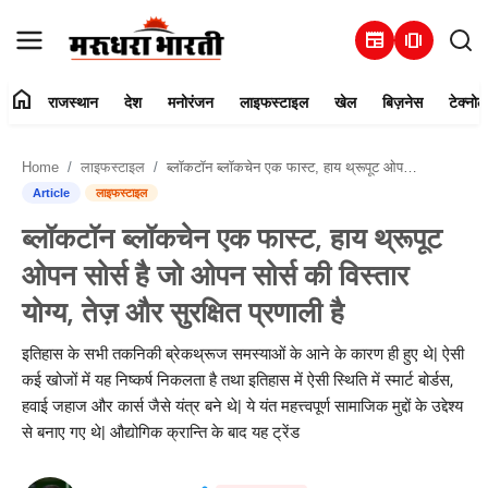
newspaper
amp_stories
home
राजस्थान
देश
मनोरंजन
लाइफस्टाइल
खेल
बिज़नेस
टेक्नोल
हमारे बारे में
Home
लाइफस्टाइल
ब्लॉकटॉन ब्लॉकचेन एक फास्ट, हाय थ्रूपूट ओपन सोर्स है जो ओपन सोर्स की विस्तार योग्य, तेज़ और सुरक्षित प्रणाली है
संपर्क करें
Article
लाइफस्टाइल
ब्लॉकटॉन ब्लॉकचेन एक फास्ट, हाय थ्रूपूट
राजस्थान
ओपन सोर्स है जो ओपन सोर्स की विस्तार
देश
योग्य, तेज़ और सुरक्षित प्रणाली है
मनोरंजन
इतिहास के सभी तकनिकी ब्रेकथ्रूज समस्याओं के आने के कारण ही हुए थे| ऐसी
कई खोजों में यह निष्कर्ष निकलता है तथा इतिहास में ऐसी स्थिति में स्मार्ट बोर्डस,
लाइफस्टाइल
हवाई जहाज और कार्स जैसे यंत्र बने थे| ये यंत महत्त्वपूर्ण सामाजिक मुद्दों के उद्देश्य
से बनाए गए थे| औद्योगिक क्रान्ति के बाद यह ट्रेंड
खेल