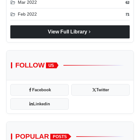
folder_open
Mar 2022
62
folder_open
Feb 2022
71
chevron_right
View Full Library
FOLLOW
US
Facebook
Twitter
Linkedin
POPULAR
POSTS