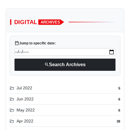
DIGITAL
ARCHIVES
calendar_today
Jump to specific date:
search
Search Archives
folder_open
Jul 2022
5
folder_open
Jun 2022
6
folder_open
May 2022
6
folder_open
Apr 2022
38