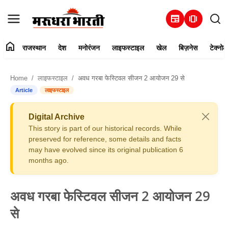
newspaper
amp_stories
home
राजस्थान
देश
मनोरंजन
लाइफस्टाइल
खेल
बिज़नेस
टेक्नोल
हमारे बारे में
Home
लाइफस्टाइल
अवध गरबा फेस्टिवल सीजन 2 आयोजन 29 से
संपर्क करें
Article
लाइफस्टाइल
राजस्थान
Digital Archive
This story is part of our historical records. While
देश
preserved for reference, some details and facts
may have evolved since its original publication 6
months ago.
मनोरंजन
लाइफस्टाइल
अवध गरबा फेस्टिवल सीजन 2 आयोजन 29
से
खेल