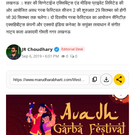
लखनऊ । शहर की सिग्नेटाईज एक्सिबिट्स एंड मीडिया प्राइवेट लिमिटेड की
बिज़नेस
ओर आयोजित अवध गरबा फेस्टिवल सीजन 2 की शुरुआत 29 सितम्बर को होगी
जो 30 सितम्बर तक चलेगा। दो दिवसीय गरबा फेस्टिवल का आयोजन सैनिटीज़
टेक्नोलॉजी
एक्सहिबीट्स कंपनी और एक्सपो इंडिया कनेक्ट के सयुंक्त तत्वाधान में संगीत
नाट्य कला अकादमी गोमती नगर लखनऊ
शिक्षा
Verified Public Figure • 30 Mar, 2
JR Choudhary
Editorial Desk
वीडियो
Sep 6, 2019 • 6:01 PM
0
0
download
share
content_copy
https://www.marudharabharti.com/lifestyle/2-29