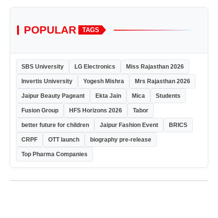
POPULAR
TAGS
SBS University
LG Electronics
Miss Rajasthan 2026
Invertis University
Yogesh Mishra
Mrs Rajasthan 2026
Jaipur Beauty Pageant
Ekta Jain
Mica
Students
Fusion Group
HFS Horizons 2026
Tabor
better future for children
Jaipur Fashion Event
BRICS
CRPF
OTT launch
biography pre-release
Top Pharma Companies