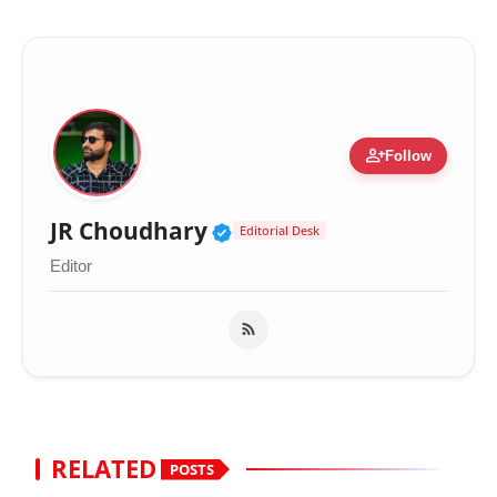
person_add
Follow
Verified Public Figure 
JR Choudhary
Editorial Desk
Editor
RELATED
POSTS