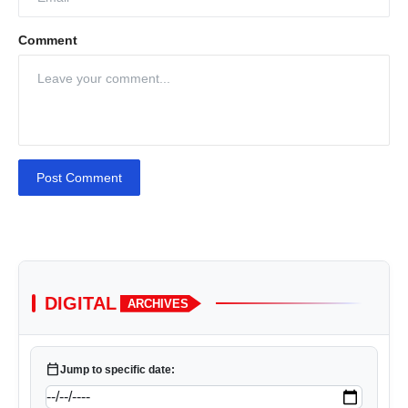
Comment
Post Comment
DIGITAL
ARCHIVES
calendar_today
Jump to specific date: