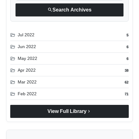
search
Search Archives
folder_open
Jul 2022
5
folder_open
Jun 2022
6
folder_open
May 2022
6
folder_open
Apr 2022
38
folder_open
Mar 2022
62
folder_open
Feb 2022
71
chevron_right
View Full Library