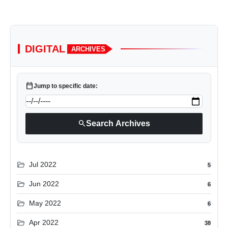
DIGITAL
ARCHIVES
calendar_today
Jump to specific date:
search
Search Archives
folder_open
Jul 2022
5
folder_open
Jun 2022
6
folder_open
May 2022
6
folder_open
Apr 2022
38