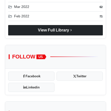
folder_open
Mar 2022
62
folder_open
Feb 2022
71
chevron_right
View Full Library
FOLLOW
US
Facebook
Twitter
Linkedin