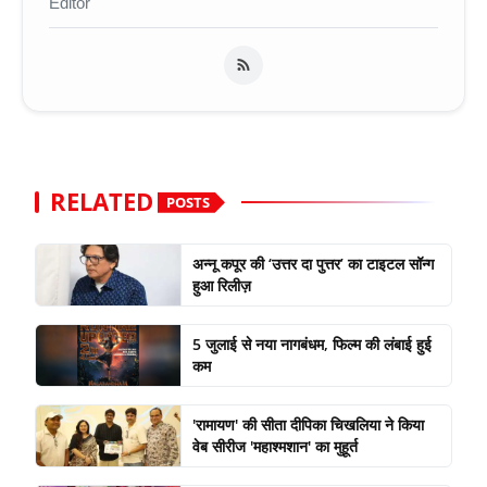
Editor
RELATED
POSTS
अन्नू कपूर की ‘उत्तर दा पुत्तर’ का टाइटल सॉन्ग
हुआ रिलीज़
5 जुलाई से नया नागबंधम, फिल्म की लंबाई हुई
कम
'रामायण' की सीता दीपिका चिखलिया ने किया
वेब सीरीज 'महाश्मशान' का मुहूर्त