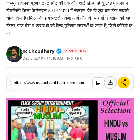
जयपुर।क्लिक ग्रुप एंटरटेनमेंट की एक और शार्ट फ़िल्म हिन्दू v/s मुस्लिम ने
बिज़नेस
पिंकसिटी फ़िल्म फेस्टिवल 2019-2020 में सेलेक्ट होते ही एक बार फिर सबको
चोंका दिया है।फ़िल्म के डायरेक्टर्स राकेश आर्य और विनय शर्मा ने बताया की यह
टेक्नोलॉजी
फ़िल्म आज देश में खराब हो रहे हिन्दू मुस्लिम सम्बन्धों के ऊपर है, जिसे कॉमेडी के
मा
शिक्षा
Verified Public Figure • 30 Mar, 2
JR Choudhary
Editorial Desk
वीडियो
Dec 8, 2019 • 11:48 AM
0
0
download
share
content_copy
https://www.marudharabharti.com/entertainment/vs