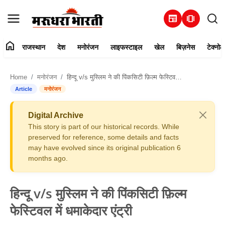
newspaper
amp_stories
home
राजस्थान
देश
मनोरंजन
लाइफस्टाइल
खेल
बिज़नेस
टेक्नोल
हमारे बारे में
Home
मनोरंजन
हिन्दू v/s मुस्लिम ने की पिंकसिटी फ़िल्म फेस्टिवल में धमाकेदार एंट्री
संपर्क करें
Article
मनोरंजन
राजस्थान
Digital Archive
This story is part of our historical records. While
देश
preserved for reference, some details and facts
may have evolved since its original publication 6
months ago.
मनोरंजन
लाइफस्टाइल
हिन्दू v/s मुस्लिम ने की पिंकसिटी फ़िल्म
फेस्टिवल में धमाकेदार एंट्री
खेल