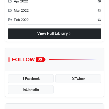
folder_open
Apr 2022
38
folder_open
Mar 2022
62
folder_open
Feb 2022
71
chevron_right
View Full Library
FOLLOW
US
Facebook
Twitter
Linkedin