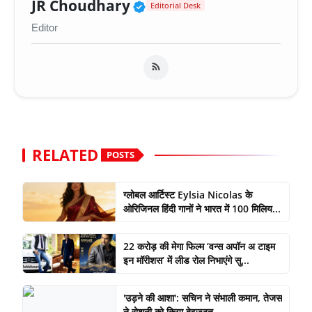
Verified Public Figure 
JR Choudhary
Editorial Desk
Editor
RELATED
POSTS
ग्लोबल आर्टिस्ट Eylsia Nicolas के
ओरिजिनल हिंदी गानों ने भारत में 100 मिलिय...
22 करोड़ की मेगा फिल्म ‘वन्स अपॉन अ टाइम
इन मॉरीशस’ में लीड रोल निभाएंगे सु...
'उड़ने की आशा': सचिन ने संभाली कमान, तेजस
ने रोशनी को किया बेइज़्ज़त