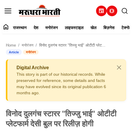
newspaper
amp_stories
home
राजस्थान
देश
मनोरंजन
लाइफस्टाइल
खेल
बिज़नेस
टेक्नोल
हमारे बारे में
Home
मनोरंजन
विनोद दुलगंच स्टारर "तिज्जु भाई" ओटीटी प्लेटफार्म देसी बुल पर रिलीज़ होगी
संपर्क करें
Article
मनोरंजन
राजस्थान
Digital Archive
This story is part of our historical records. While
देश
preserved for reference, some details and facts
may have evolved since its original publication 6
months ago.
मनोरंजन
लाइफस्टाइल
विनोद दुलगंच स्टारर "तिज्जु भाई" ओटीटी
प्लेटफार्म देसी बुल पर रिलीज़ होगी
खेल