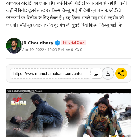
आजकल ओटीटी का ज़माना है। कई फिल्में ओटीटी पर रिलीज हो रही हैं। इसी
बिज़नेस
कड़ी में विनोद दुलगंच स्टारर फ़िल्म तिज्जु भाई भी देसी बुल नाम के ओटीटी
प्लेटफार्म पर रिलीज के लिए तैयार है। यह फ़िल्म अगले माह मई में स्ट्रीम की
टेक्नोलॉजी
जाएगी। बॉलीवुड एक्टर विनोद दुलगंच की दूसरी हिंदी फ़िल्म "तिज्जु भाई" के
शिक्षा
Verified Public Figure • 30 Mar, 2
JR Choudhary
Editorial Desk
Apr 19, 2022 • 12:09 PM
0
0
वीडियो
download
share
content_copy
https://www.marudharabharti.com/entertainment/vinod-dulganch-starrer-tijju-bhai-to