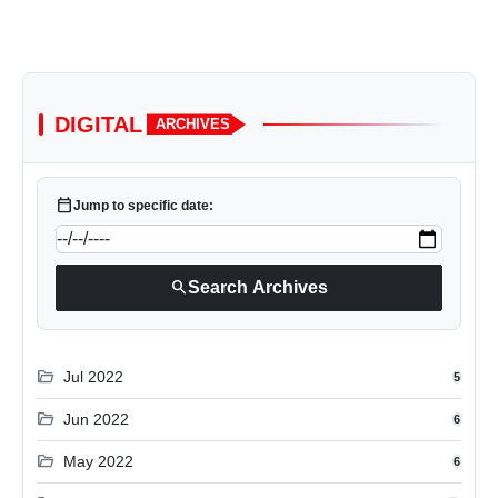
DIGITAL
ARCHIVES
calendar_today
Jump to specific date:
search
Search Archives
folder_open
Jul 2022
5
folder_open
Jun 2022
6
folder_open
May 2022
6