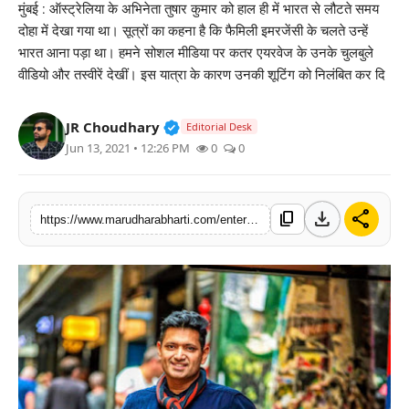
मुंबई : ऑस्ट्रेलिया के अभिनेता तुषार कुमार को हाल ही में भारत से लौटते समय
बिज़नेस
दोहा में देखा गया था। सूत्रों का कहना है कि फैमिली इमरजेंसी के चलते उन्हें
भारत आना पड़ा था। हमने सोशल मीडिया पर कतर एयरवेज के उनके चुलबुले
टेक्नोलॉजी
वीडियो और तस्वीरें देखीं। इस यात्रा के कारण उनकी शूटिंग को निलंबित कर दि
शिक्षा
Verified Public Figure • 30 Mar, 2
JR Choudhary
Editorial Desk
Jun 13, 2021 • 12:26 PM
0
0
वीडियो
download
share
content_copy
https://www.marudharabharti.com/entertainment/tushar-kumar-will-shoot-music-video-in-australia