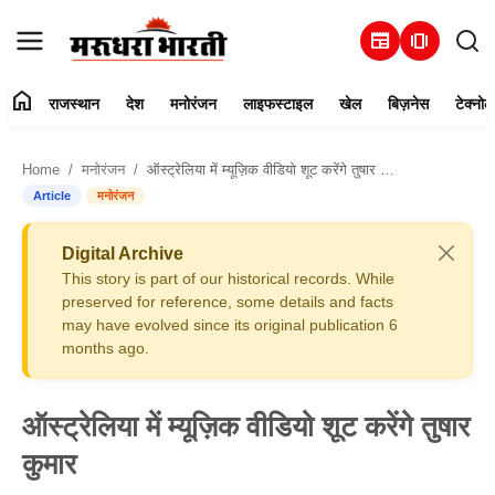
newspaper
amp_stories
home
राजस्थान
देश
मनोरंजन
लाइफस्टाइल
खेल
बिज़नेस
टेक्नोल
हमारे बारे में
Home
मनोरंजन
ऑस्ट्रेलिया में म्यूज़िक वीडियो शूट करेंगे तुषार कुमार
संपर्क करें
Article
मनोरंजन
राजस्थान
Digital Archive
This story is part of our historical records. While
देश
preserved for reference, some details and facts
may have evolved since its original publication 6
months ago.
मनोरंजन
लाइफस्टाइल
ऑस्ट्रेलिया में म्यूज़िक वीडियो शूट करेंगे तुषार
कुमार
खेल