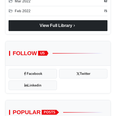
folder_open
Mar 2022
62
folder_open
Feb 2022
71
chevron_right
View Full Library
FOLLOW
US
Facebook
Twitter
Linkedin
POPULAR
POSTS