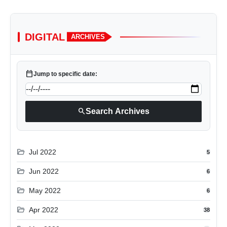
DIGITAL
ARCHIVES
calendar_today
Jump to specific date:
search
Search Archives
folder_open
Jul 2022
5
folder_open
Jun 2022
6
folder_open
May 2022
6
folder_open
Apr 2022
38