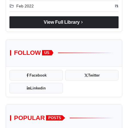
folder_open
Feb 2022
71
chevron_right
View Full Library
FOLLOW
US
Facebook
Twitter
Linkedin
POPULAR
POSTS