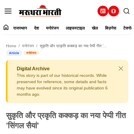
newspaper
amp_stories
home
राजस्थान
देश
मनोरंजन
लाइफस्टाइल
खेल
बिज़नेस
टेक्नोल
हमारे बारे में
Home
मनोरंजन
सुकृति और प्रकृति कक्कड़ का नया पेप्पी गीत 'सिंगल सैयां'
संपर्क करें
Article
मनोरंजन
राजस्थान
Digital Archive
This story is part of our historical records. While
देश
preserved for reference, some details and facts
may have evolved since its original publication 6
months ago.
मनोरंजन
लाइफस्टाइल
सुकृति और प्रकृति कक्कड़ का नया पेप्पी गीत
'सिंगल सैयां'
खेल