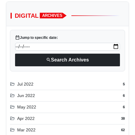
DIGITAL
ARCHIVES
calendar_today
Jump to specific date:
search
Search Archives
folder_open
Jul 2022
5
folder_open
Jun 2022
6
folder_open
May 2022
6
folder_open
Apr 2022
38
folder_open
Mar 2022
62