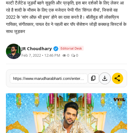
मल्टी टैलेंटेड जुड़वाँ बहने सुकृति और प्रकृति, इस बार दर्शकों के लिए लेकर आ
बिज़नेस
रहे है शादी के मौसम के लिए एक मजेदार पेप्पी गीत 'सिंगल सैयां', जिससे वह
2022 के 'सांग ऑफ़ थी इयर' होने का दावा करते है। बॉलीवुड की लोकप्रिय
टेक्नोलॉजी
गायिका, संगीतकार, पायल देव ने पहली बार पॉप सेंसेशन जोड़ी कक्कड़ सिस्टर्स के
साथ जुड़कर
शिक्षा
Verified Public Figure • 30 Mar, 2
JR Choudhary
Editorial Desk
वीडियो
Feb 7, 2022 • 12:46 PM
0
0
download
share
content_copy
https://www.marudharabharti.com/entertainment/sukriti-and-prakriti-kakkars-new-peppy