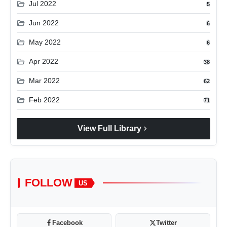
folder_open
Jul 2022
5
folder_open
Jun 2022
6
folder_open
May 2022
6
folder_open
Apr 2022
38
folder_open
Mar 2022
62
folder_open
Feb 2022
71
chevron_right
View Full Library
FOLLOW
US
Facebook
Twitter