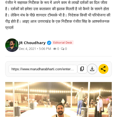
रंजीत ने सहायक निर्देशक के रूप में अपने काम से लाखों दर्शकों का दिल जीता
बिज़नेस
है। दर्शकों को हमेशा उस कलाकार की झलक मिलती है जो कैमरे के सामने होता
है। लेकिन मंच के पीछे शानदार टीमवर्क भी है। निदेशक किसी भी परियोजना की
टेक्नोलॉजी
रीढ़ होते हैं। आइए आज उत्तराखंड के एक निर्देशक रंजीत सिंह के आश्चर्यजनक
प्रदर्श
शिक्षा
Verified Public Figure • 30 Mar, 2
JR Choudhary
Editorial Desk
वीडियो
Dec 4, 2021 • 5:06 PM
0
0
download
share
content_copy
https://www.marudharabharti.com/entertainment/meet-ranjit-singh-who-is-entering-world