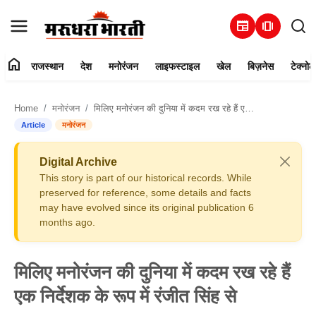
newspaper
amp_stories
home
राजस्थान
देश
मनोरंजन
लाइफस्टाइल
खेल
बिज़नेस
टेक्नोल
हमारे बारे में
Home
मनोरंजन
मिलिए मनोरंजन की दुनिया में कदम रख रहे हैं एक निर्देशक के रूप में रंजीत सिंह से
संपर्क करें
Article
मनोरंजन
राजस्थान
Digital Archive
This story is part of our historical records. While
देश
preserved for reference, some details and facts
may have evolved since its original publication 6
months ago.
मनोरंजन
लाइफस्टाइल
मिलिए मनोरंजन की दुनिया में कदम रख रहे हैं
एक निर्देशक के रूप में रंजीत सिंह से
खेल