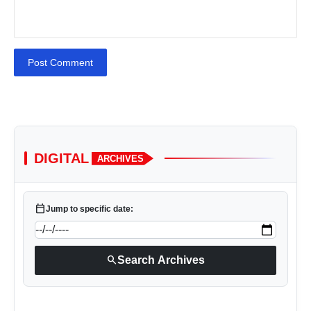
Post Comment
DIGITAL
ARCHIVES
calendar_today
Jump to specific date:
search
Search Archives