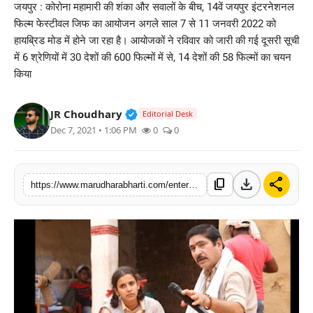
जयपुर : कोरोना महामारी की शंका और सवालों के बीच, 14वें जयपुर इंटरनेशनल
बिज़नेस
फिल्म फेस्टीवल जिफ का आयोजन अगले साल 7 से 11 जनवरी 2022 को
हायब्रिड मोड में होने जा रहा है। आयोजकों ने रविवार को जारी की गई दूसरी सूची
टेक्नोलॉजी
में 6 श्रेणियों में 30 देशों की 600 फिल्मों में से, 14 देशों की 58 फिल्मों का चयन
किया
शिक्षा
Verified Public Figure • 30 Mar, 2
JR Choudhary
Editorial Desk
वीडियो
Dec 7, 2021 • 1:06 PM
0
0
download
share
content_copy
https://www.marudharabharti.com/entertainment/jury-members-selected-58-films-from-14