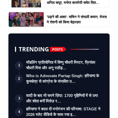
अनिल कपूर, मनोज बाजपेयी समेत सित...
'उड़ने की आशा': सचिन ने संभाली कमान, तेजस
ने रोशनी को किया बेइज़्ज़त
TRENDING
POSTS
मॉडलिंग प्रतियोगिता में विष्णु चौधरी मिस्टर, प्रियंका
1
चौधरी मिस और अनु राठौड़…
Who is Advocate Partap Singh: हरियाणा के
2
कुरुक्षेत्र से कांग्रेस के संभावित उ…
शादी के बाद भी सपने ज़िंदा: 1700 गृहिणियों में से उमा
3
और श्वेता बनीं मिसेज़ र…
हरियाणा ने बदल दी मनोरंजन की परिभाषा: STAGE ने
4
2026 स्लेट वीडियो के साथ रचा इ…