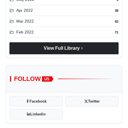
folder_open
Apr 2022
38
folder_open
Mar 2022
62
folder_open
Feb 2022
71
chevron_right
View Full Library
FOLLOW
US
Facebook
Twitter
Linkedin