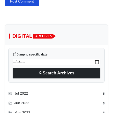
Post Comment
DIGITAL
ARCHIVES
calendar_today
Jump to specific date:
search
Search Archives
folder_open
Jul 2022
5
folder_open
Jun 2022
6
folder_open
May 2022
6