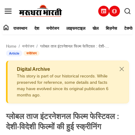
newspaper
amp_stories
home
राजस्थान
देश
मनोरंजन
लाइफस्टाइल
खेल
बिज़नेस
टेक्नोल
हमारे बारे में
Home
मनोरंजन
ग्लोबल ताज इंटरनेशनल फिल्म फेस्टिवल : देशी-विदेशी फिल्मों की हुई स्क्रीनिंग
संपर्क करें
Article
मनोरंजन
राजस्थान
Digital Archive
This story is part of our historical records. While
देश
preserved for reference, some details and facts
may have evolved since its original publication 6
months ago.
मनोरंजन
लाइफस्टाइल
ग्लोबल ताज इंटरनेशनल फिल्म फेस्टिवल :
देशी-विदेशी फिल्मों की हुई स्क्रीनिंग
खेल