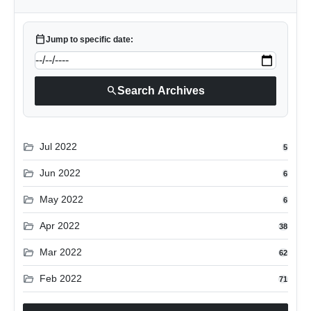
calendar_today
Jump to specific date:
search
Search Archives
folder_open
Jul 2022
5
folder_open
Jun 2022
6
folder_open
May 2022
6
folder_open
Apr 2022
38
folder_open
Mar 2022
62
folder_open
Feb 2022
71