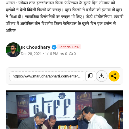
आगरा : ग्लोबल ताज इंटरनेशनल फिल्म फेस्टिवल के दूसरे दिन सोमवार को
बिज़नेस
दर्शकों ने देशी-विदेशी फिल्मों को सराहा। कुछ फिल्मों ने दर्शकों को हंसाया तो कुछ
ने शिक्षा दी। सामाजिक विसंगतियों पर प्रहार भी किए। जेडी ओडीटोरियम, खंदारी
टेक्नोलॉजी
परिसर में आयोजित तीन दिवसीय फिल्म फेस्टिवल के दूसरे दिन एक दर्जन से
अधिक
शिक्षा
Verified Public Figure • 30 Mar, 2
JR Choudhary
Editorial Desk
वीडियो
Dec 28, 2021 • 1:16 PM
0
0
download
share
content_copy
https://www.marudharabharti.com/entertainment/global-taj-international-film-festival