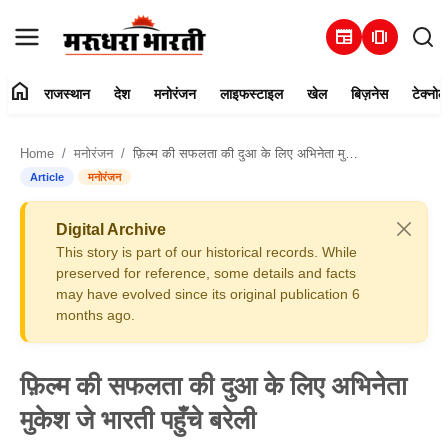
newspaper
amp_stories
home
राजस्थान
देश
मनोरंजन
लाइफस्टाइल
खेल
बिज़नेस
टेक्नोल
हमारे बारे में
Home
मनोरंजन
फ़िल्म की सफलता की दुआ के लिए अभिनेता मुकेश जे भारती पहुँचे बरेली
संपर्क करें
Article
मनोरंजन
राजस्थान
Digital Archive
This story is part of our historical records. While
देश
preserved for reference, some details and facts
may have evolved since its original publication 6
months ago.
मनोरंजन
लाइफस्टाइल
फ़िल्म की सफलता की दुआ के लिए अभिनेता
मुकेश जे भारती पहुँचे बरेली
खेल