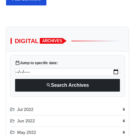
DIGITAL
ARCHIVES
calendar_today
Jump to specific date:
search
Search Archives
folder_open
Jul 2022
5
folder_open
Jun 2022
6
folder_open
May 2022
6