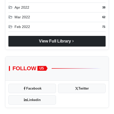
folder_open
Apr 2022
38
folder_open
Mar 2022
62
folder_open
Feb 2022
71
chevron_right
View Full Library
FOLLOW
US
Facebook
Twitter
Linkedin