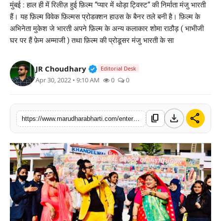
मुंबई : हाल ही में रिलीज़ हुई फ़िल्म “प्यार में थोड़ा ट्विस्ट“ की निर्माता मंजु भारती
बिज़नेस
हैं। यह फ़िल्म विवेक फ़िल्मस प्रोडक्शन हाउस के बैनर तले बनी है। फ़िल्म के
अभिनेता मुकेश जे भारती अपने फ़िल्म के अन्य कलाकार शोमा राठौड़ ( भाभीजी
टेक्नोलॉजी
घर पर हैं फ़ेम अम्माजी ) तथा फ़िल्म की प्रोडूसर मंजु भारती के सा
शिक्षा
Verified Public Figure • 30 Mar, 2
JR Choudhary
Editorial Desk
Apr 30, 2022 • 9:10 AM
0
0
वीडियो
download
share
content_copy
https://www.marudharabharti.com/entertainment/actor-mukesh-j-bharti-reached-bareilly