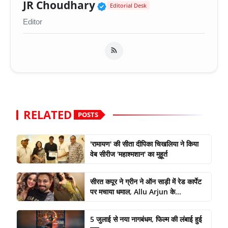
Verified Public Figure 
JR Choudhary
Editorial Desk
Editor
RELATED
POSTS
'रामायण' की सीता दीपिका चिखलिया ने किया
वेब सीरीज 'महाश्मशान' का मुहूर्त
सीरत कपूर ने ग्रीन ने ऑन साड़ी में रेड कार्पेट
पर मचाया धमाल, Allu Arjun के...
5 जुलाई से नया नागबंधम, फिल्म की लंबाई हुई