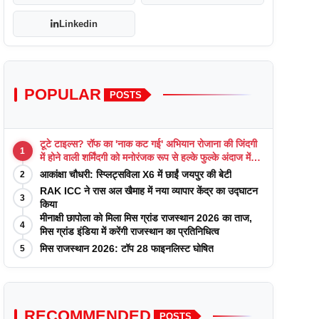
Linkedin
POPULAR
POSTS
टूटे टाइल्स? रॉफ का 'नाक कट गई' अभियान रोजाना की जिंदगी
1
में होने वाली शर्मिंदगी को मनोरंजक रूप से हल्के फुल्के अंदाज में
याद कराता है
आकांक्षा चौधरी: स्प्लिट्सविला X6 में छाईं जयपुर की बेटी
2
RAK ICC ने रास अल खैमाह में नया व्यापार केंद्र का उद्घाटन
3
किया
मीनाक्षी छापोला को मिला मिस ग्रांड राजस्थान 2026 का ताज,
4
मिस ग्रांड इंडिया में करेंगी राजस्थान का प्रतिनिधित्व
मिस राजस्थान 2026: टॉप 28 फाइनलिस्ट घोषित
5
RECOMMENDED
POSTS