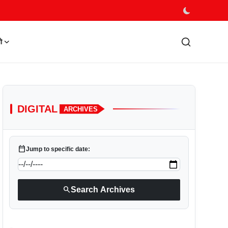
ो
DIGITAL
ARCHIVES
calendar_today
Jump to specific date:
search
Search Archives