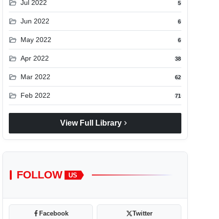
folder_open
Jul 2022
5
folder_open
Jun 2022
6
folder_open
May 2022
6
folder_open
Apr 2022
38
folder_open
Mar 2022
62
folder_open
Feb 2022
71
chevron_right
View Full Library
FOLLOW
US
Facebook
Twitter