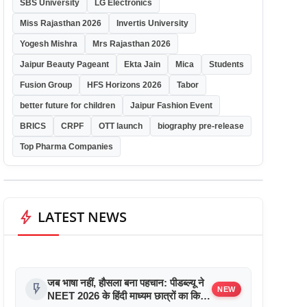
SBS University
LG Electronics
Miss Rajasthan 2026
Invertis University
Yogesh Mishra
Mrs Rajasthan 2026
Jaipur Beauty Pageant
Ekta Jain
Mica
Students
Fusion Group
HFS Horizons 2026
Tabor
better future for children
Jaipur Fashion Event
BRICS
CRPF
OTT launch
biography pre-release
Top Pharma Companies
bolt
LATEST NEWS
जब भाषा नहीं, हौसला बना पहचान: पीडब्ल्यू ने
flash_on
NEW
NEET 2026 के हिंदी माध्यम छात्रों का किया