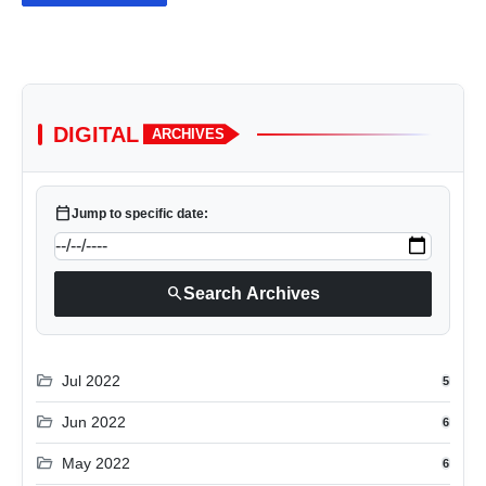
DIGITAL
ARCHIVES
calendar_today
Jump to specific date:
search
Search Archives
folder_open
Jul 2022
5
folder_open
Jun 2022
6
folder_open
May 2022
6