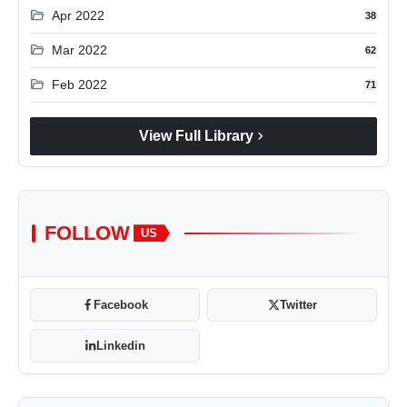
folder_open
Apr 2022
38
folder_open
Mar 2022
62
folder_open
Feb 2022
71
chevron_right
View Full Library
FOLLOW
US
Facebook
Twitter
Linkedin