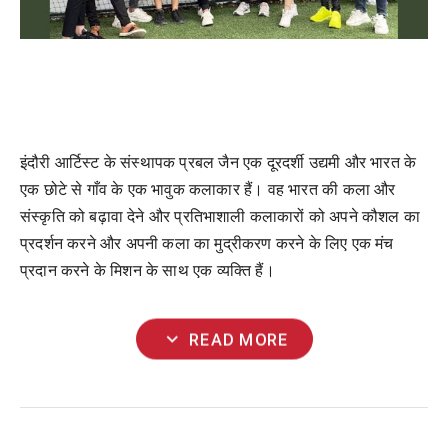
इंदौरी
आर्टिस्ट
के
संस्थापक
प्रबल
जैन
एक
दूरदर्शी
उद्यमी
और
भारत
के
एक
छोटे
से
गाँव
के
एक
भावुक
कलाकार
हैं।
वह
भारत
की
कला
और
संस्कृति
को
बढ़ावा
देने
और
प्रतिभाशाली
कलाकारों
को
अपने
कौशल
का
प्रदर्शन
करने
और
अपनी
कला
का
मुद्रीकरण
करने
के
लिए
एक
मंच
प्रदान
करने
के
मिशन
के
साथ
एक
व्यक्ति
हैं।
expand_more
READ MORE