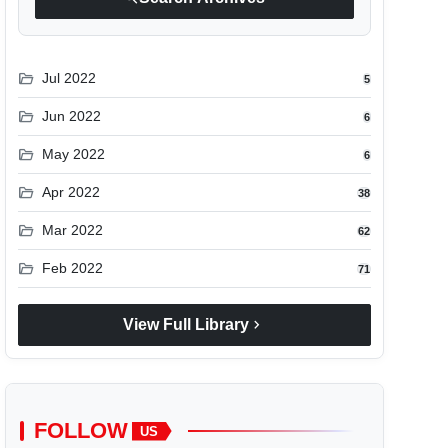
folder_open
Jul 2022
5
folder_open
Jun 2022
6
folder_open
May 2022
6
folder_open
Apr 2022
38
folder_open
Mar 2022
62
folder_open
Feb 2022
71
chevron_right
View Full Library
FOLLOW
US