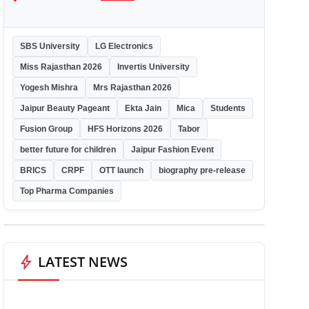
SBS University
LG Electronics
Miss Rajasthan 2026
Invertis University
Yogesh Mishra
Mrs Rajasthan 2026
Jaipur Beauty Pageant
Ekta Jain
Mica
Students
Fusion Group
HFS Horizons 2026
Tabor
better future for children
Jaipur Fashion Event
BRICS
CRPF
OTT launch
biography pre-release
Top Pharma Companies
bolt
LATEST NEWS