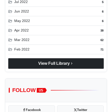
folder_open
Jul 2022
5
folder_open
Jun 2022
6
folder_open
May 2022
6
folder_open
Apr 2022
38
folder_open
Mar 2022
62
folder_open
Feb 2022
71
chevron_right
View Full Library
FOLLOW
US
Facebook
Twitter