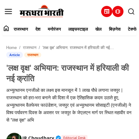
newspaper
amp_stories
home
राजस्थान
देश
मनोरंजन
लाइफस्टाइल
खेल
बिज़नेस
टेक्नोल
हमारे बारे में
Home
राजस्थान
'लक्ष वृक्ष' अभियान: राजस्थान में हरियाली की नई क्रांति
संपर्क करें
Article
राजस्थान
'लक्ष वृक्ष' अभियान: राजस्थान में हरियाली की
राजस्थान
नई क्रांति
देश
अभ्युत्थानम एनजीओ का लक्ष्य इस मानसून में 1 लाख पौधे लगाना जयपुर |
राजस्थान को हरा-भरा बनाने की दिशा में एक ऐतिहासिक कदम उठाते हुए,
मनोरंजन
अभ्युत्थानम वैलफेयर फाउंडेशन, जयपुर एवं अभ्युत्थानम सोसाइटी (एनजीओ) ने
विश्व पर्यावरण दिवस के अवसर पर जयपुर के जेएलएन मार्ग पर स्थित महावीर वन
लाइफस्टाइल
से "लक्ष वृक्ष" अभि
खेल
Verified Public Figure • 30 Mar, 2
JR Choudhary
Editorial Desk