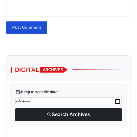
Post Comment
DIGITAL
ARCHIVES
calendar_today
Jump to specific date:
search
Search Archives