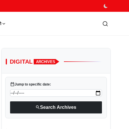
ो
DIGITAL
ARCHIVES
calendar_today
Jump to specific date:
search
Search Archives