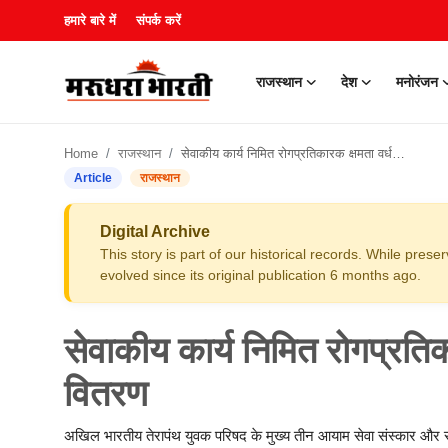
हमारे बारे में
संपर्क करें
राजस्थान
देश
मनोरंजन
हमारे बारे में
Home
राजस्थान
सेवाकीय कार्य निमित रोगप्रतिकारक क्षमता वर्धक टेबलेट का वितरण
संपर्क करें
Article
राजस्थान
राजस्थान
Digital Archive
This story is part of our historical records. While pres
देश
evolved since its original publication 6 months ago.
मनोरंजन
सेवाकीय कार्य निमित रोगप्रति
लाइफस्टाइल
वितरण
खेल
अखिल भारतीय तेरापंथ युवक परिषद के मुख्य तीन आयाम सेवा संस्कार और सं