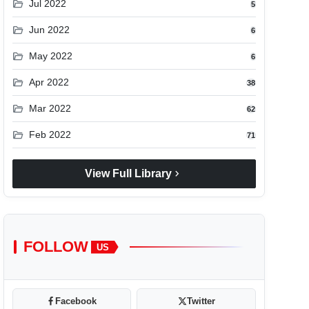
folder_open
Jul 2022
5
folder_open
Jun 2022
6
folder_open
May 2022
6
folder_open
Apr 2022
38
folder_open
Mar 2022
62
folder_open
Feb 2022
71
chevron_right
View Full Library
FOLLOW
US
Facebook
Twitter