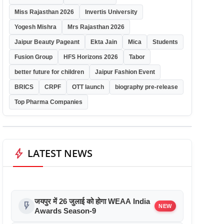
Miss Rajasthan 2026
Invertis University
Yogesh Mishra
Mrs Rajasthan 2026
Jaipur Beauty Pageant
Ekta Jain
Mica
Students
Fusion Group
HFS Horizons 2026
Tabor
better future for children
Jaipur Fashion Event
BRICS
CRPF
OTT launch
biography pre-release
Top Pharma Companies
bolt
LATEST NEWS
जयपुर में 26 जुलाई को होगा WEAA India
flash_on
NEW
Awards Season-9