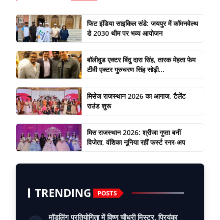
फिट इंडिया साइकिल संडे: जयपुर में कॉमनवेल्थ
डे 2030 थीम पर भव्य आयोजन
बॉलीवुड एक्टर बिंदु दारा सिंह, तारक मेहता फेम
टीवी एक्टर गुरुचरण सिंह सोढ़ी...
मिसेज राजस्थान 2026 का आगाज, टैलेंट
राउंड शुरू
मिस राजस्थान 2026: श्रीजा गुप्ता बनीं
विजेता, वंशिका नूनिया रहीं फर्स्ट रनर-अप
TRENDING
POSTS
मॉडलिंग प्रतियोगिता में विष्णु चौधरी मिस्टर, प्रियंका