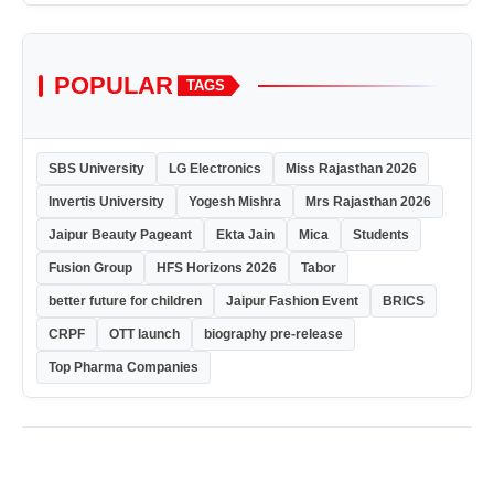
POPULAR
TAGS
SBS University
LG Electronics
Miss Rajasthan 2026
Invertis University
Yogesh Mishra
Mrs Rajasthan 2026
Jaipur Beauty Pageant
Ekta Jain
Mica
Students
Fusion Group
HFS Horizons 2026
Tabor
better future for children
Jaipur Fashion Event
BRICS
CRPF
OTT launch
biography pre-release
Top Pharma Companies