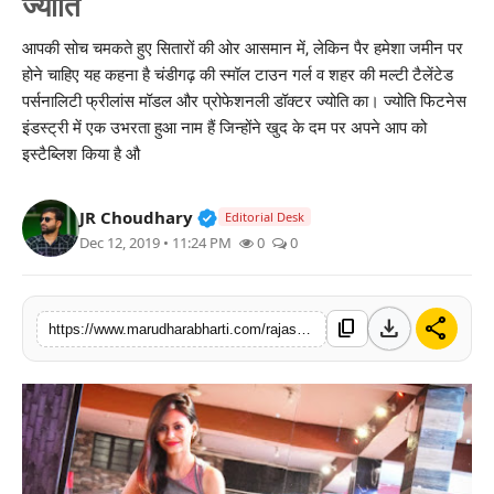
ज्योति
बिज़नेस
आपकी सोच चमकते हुए सितारों की ओर आसमान में, लेकिन पैर हमेशा जमीन पर
होने चाहिए यह कहना है चंडीगढ़ की स्मॉल टाउन गर्ल व शहर की मल्टी टैलेंटेड
टेक्नोलॉजी
पर्सनालिटी फ्रीलांस मॉडल और प्रोफेशनली डॉक्टर ज्योति का। ज्योति फिटनेस
इंडस्ट्री में एक उभरता हुआ नाम हैं जिन्होंने खुद के दम पर अपने आप को
शिक्षा
इस्टैब्लिश किया है औ
वीडियो
Verified Public Figure • 30 Mar, 2
JR Choudhary
Editorial Desk
Dec 12, 2019 • 11:24 PM
0
0
download
share
content_copy
https://www.marudharabharti.com/rajasthan/blog-post_92