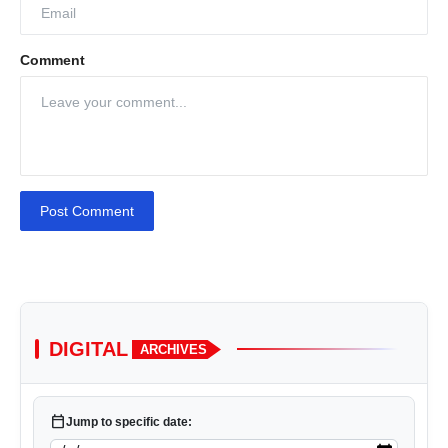
Comment
Post Comment
DIGITAL
ARCHIVES
calendar_today
Jump to specific date: