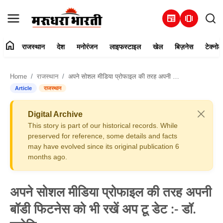
newspaper
amp_stories
home
राजस्थान
देश
मनोरंजन
लाइफस्टाइल
खेल
बिज़नेस
टेक्नोल
हमारे बारे में
Home
राजस्थान
अपने सोशल मीडिया प्रोफाइल की तरह अपनी बॉडी फिटनेस को भी रखें अप टू डेट :- डॉ. ज्योति
संपर्क करें
Article
राजस्थान
राजस्थान
Digital Archive
This story is part of our historical records. While
देश
preserved for reference, some details and facts
may have evolved since its original publication 6
months ago.
मनोरंजन
लाइफस्टाइल
अपने सोशल मीडिया प्रोफाइल की तरह अपनी
बॉडी फिटनेस को भी रखें अप टू डेट :- डॉ.
खेल