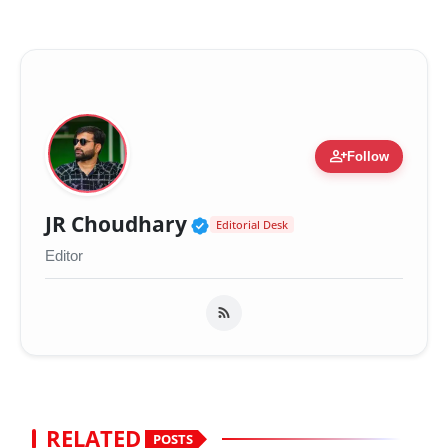
person_add
Follow
Verified Public Figure 
JR Choudhary
Editorial Desk
Editor
RELATED
POSTS