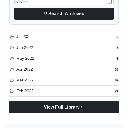
search
Search Archives
folder_open
Jul 2022
5
folder_open
Jun 2022
6
folder_open
May 2022
6
folder_open
Apr 2022
38
folder_open
Mar 2022
62
folder_open
Feb 2022
71
chevron_right
View Full Library