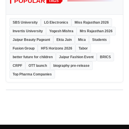
POPULAR
TAGS
SBS University
LG Electronics
Miss Rajasthan 2026
Invertis University
Yogesh Mishra
Mrs Rajasthan 2026
Jaipur Beauty Pageant
Ekta Jain
Mica
Students
Fusion Group
HFS Horizons 2026
Tabor
better future for children
Jaipur Fashion Event
BRICS
CRPF
OTT launch
biography pre-release
Top Pharma Companies