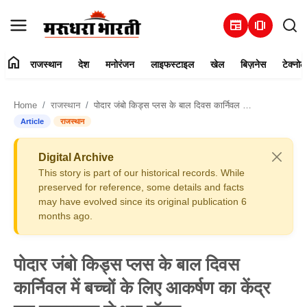
newspaper
amp_stories
home
राजस्थान
देश
मनोरंजन
लाइफस्टाइल
खेल
बिज़नेस
टेक्नोल
हमारे बारे में
Home
राजस्थान
पोदार जंबो किड्स प्लस के बाल दिवस कार्निवल में बच्चों के लिए आकर्षण का केंद्र रहा सरप्राइज से भरा बॉक्स
संपर्क करें
Article
राजस्थान
राजस्थान
Digital Archive
This story is part of our historical records. While
देश
preserved for reference, some details and facts
may have evolved since its original publication 6
months ago.
मनोरंजन
लाइफस्टाइल
पोदार जंबो किड्स प्लस के बाल दिवस
कार्निवल में बच्चों के लिए आकर्षण का केंद्र
खेल