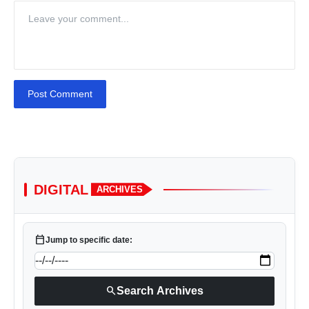
Post Comment
DIGITAL
ARCHIVES
calendar_today
Jump to specific date:
search
Search Archives