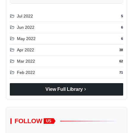
folder_open
Jul 2022
5
folder_open
Jun 2022
6
folder_open
May 2022
6
folder_open
Apr 2022
38
folder_open
Mar 2022
62
folder_open
Feb 2022
71
chevron_right
View Full Library
FOLLOW
US