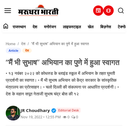
newspaper
amp_stories
home
राजस्थान
देश
मनोरंजन
लाइफस्टाइल
खेल
बिज़नेस
टेक्नोल
हमारे बारे में
Home
देश
“मैं भी सुभाष” अभियान का पुणे में हुआ स्वागत
संपर्क करें
Article
देश
“मैं भी सुभाष” अभियान का पुणे में हुआ स्वागत
राजस्थान
• १३ नवंबर २०२२ को कोथरुड के ब्लाइंड स्कूल में अभियान के तहत घुमती
देश
प्रदर्शनी का स्वागत। • मैं भी सुभाष अभियान को केंद्र सरकार के सांस्कृतिक
मंत्रालय का प्रोत्साहन। • चलो दिल्ली की संकल्पना पर आधारित प्रदर्शनी। •
मनोरंजन
देश के महान सपूत नेताजी सुभाष चंद्र बोस की १२
लाइफस्टाइल
Verified Public Figure • 30 Mar, 2
JR Choudhary
Editorial Desk
Nov 19, 2022 • 12:55 PM
0
0
खेल