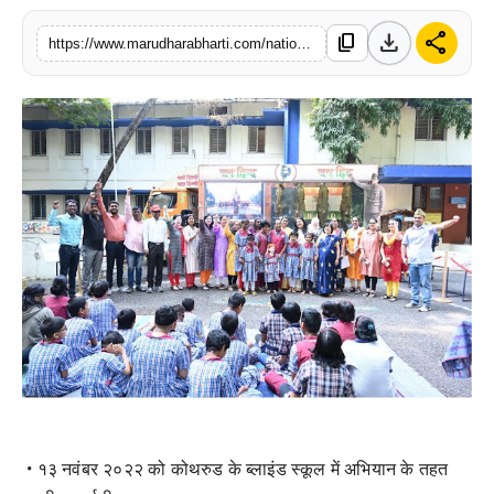
बिज़नेस
download
share
content_copy
https://www.marudharabharti.com/national/main-bhi-subhash-campaign-welcomed-in
टेक्नोलॉजी
शिक्षा
वीडियो
• १३ नवंबर २०२२ को कोथरुड के ब्लाइंड स्कूल में अभियान के तहत