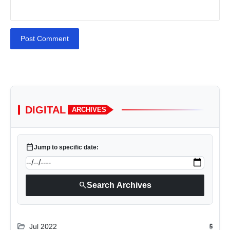
Post Comment
DIGITAL
ARCHIVES
calendar_today
Jump to specific date:
search
Search Archives
folder_open
Jul 2022
5