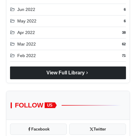
folder_open
Jun 2022
6
folder_open
May 2022
6
folder_open
Apr 2022
38
folder_open
Mar 2022
62
folder_open
Feb 2022
71
chevron_right
View Full Library
FOLLOW
US
Facebook
Twitter