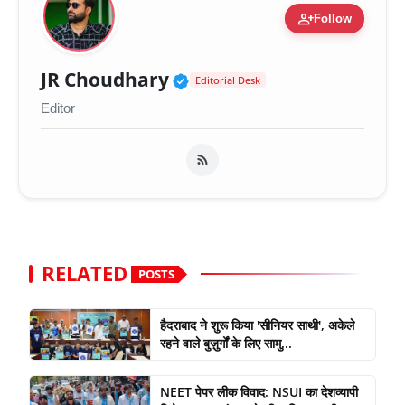
person_add
Follow
Verified Public Figure 
JR Choudhary
Editorial Desk
Editor
RELATED
POSTS
हैदराबाद ने शुरू किया 'सीनियर साथी', अकेले
रहने वाले बुज़ुर्गों के लिए सामु...
NEET पेपर लीक विवाद: NSUI का देशव्यापी