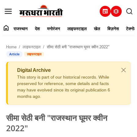
newspaper
amp_stories
home
राजस्थान
देश
मनोरंजन
लाइफस्टाइल
खेल
बिज़नेस
टेक्नोल
हमारे बारे में
Home
लाइफस्टाइल
सीमा सेठी बनी "राजस्थान घूमर क्वीन 2022"
संपर्क करें
Article
लाइफस्टाइल
राजस्थान
Digital Archive
This story is part of our historical records. While
देश
preserved for reference, some details and facts
may have evolved since its original publication 6
months ago.
मनोरंजन
लाइफस्टाइल
सीमा सेठी बनी "राजस्थान घूमर क्वीन
2022"
खेल