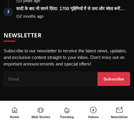
3 years ago
शादी के बाद भी सपने ज़िंदा: 1700 गृहिणियों में से उमा और श्वेता बनी…
3
2 months ago
NEWSLETTER
Subscribe to our newsletter to receive the latest news, updates,
and exclusive content straight to your inbox. Don't miss out on
important announcements and special offers!
Subscribe
home
amp_stories
local_fire_department
play_circle
mark_email_unread
© 2026 Marudhara Bharti - All Rights Reserved.
गोपनीयता नीति
संपादकीय नीति
नियम एवं शर्तें
अस्वीकरण
Home
Web Stories
Trending
Videos
Newsletter
डिजिटल समाचार वेबसाइटों के लिए आचार संहिता
पीआर न्यूज़वायर