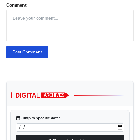
Comment
Post Comment
DIGITAL
ARCHIVES
calendar_today
Jump to specific date: