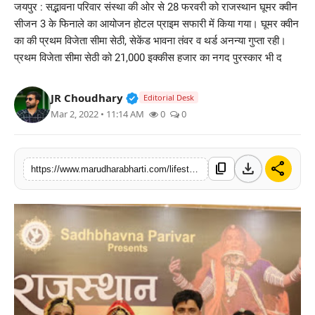
जयपुर : सद्भावना परिवार संस्था की ओर से 28 फरवरी को राजस्थान घूमर क्वीन
बिज़नेस
सीजन 3 के फिनाले का आयोजन होटल प्राइम सफारी में किया गया। घूमर क्वीन
का की प्रथम विजेता सीमा सेठी, सेकेंड भावना तंवर व थर्ड अनन्या गुप्ता रही।
टेक्नोलॉजी
प्रथम विजेता सीमा सेठी को 21,000 इक्कीस हजार का नगद पुरस्कार भी द
शिक्षा
Verified Public Figure • 30 Mar, 2
JR Choudhary
Editorial Desk
Mar 2, 2022 • 11:14 AM
0
0
वीडियो
download
share
content_copy
https://www.marudharabharti.com/lifestyle/seema-sethi-became-rajasthan-ghoomar