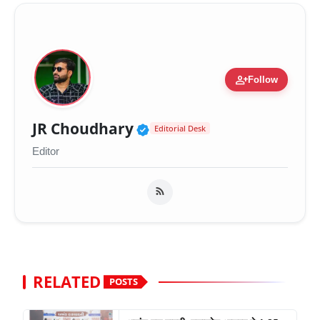
person_add
Follow
Verified Public Figure 
JR Choudhary
Editorial Desk
Editor
RELATED
POSTS