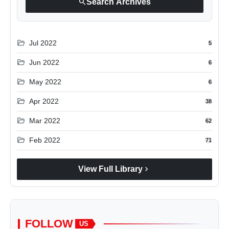
search
Search Archives
folder_open
Jul 2022
5
folder_open
Jun 2022
6
folder_open
May 2022
6
folder_open
Apr 2022
38
folder_open
Mar 2022
62
folder_open
Feb 2022
71
chevron_right
View Full Library
FOLLOW
US