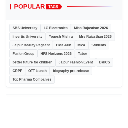
POPULAR
TAGS
SBS University
LG Electronics
Miss Rajasthan 2026
Invertis University
Yogesh Mishra
Mrs Rajasthan 2026
Jaipur Beauty Pageant
Ekta Jain
Mica
Students
Fusion Group
HFS Horizons 2026
Tabor
better future for children
Jaipur Fashion Event
BRICS
CRPF
OTT launch
biography pre-release
Top Pharma Companies