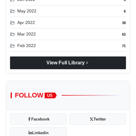
folder_open
May 2022
6
folder_open
Apr 2022
38
folder_open
Mar 2022
62
folder_open
Feb 2022
71
chevron_right
View Full Library
FOLLOW
US
Facebook
Twitter
Linkedin