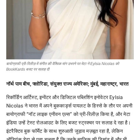
बायोग्राफी प्री-रिलीज़ में संगीत की वैश्विक मांग उभरने पर मेटा ने Eylsia Nicolas को
BookKards बजट पर सलाह दी
नॉर्थ पाम बीच, फ्लोरिडा, संयुक्त राज्य अमेरिका; मुंबई, महाराष्ट्र, भारत
रिकॉर्डिंग आर्टिस्ट, इन्वेंटर और डिजिटल पब्लिशिंग इनोवेटर Eylsia
Nicolas ने भारत में अपने बुककार्ड्स पायलट के हिस्से के तौर पर अपनी
बायोग्राफी “नॉट लाइक एनीवन एल्स” को प्री-रिलीज़ किया है, और मेटा
इंडिया उन्हें टेस्ट रोलआउट के लिए बजट स्ट्रक्चर पर सलाह दे रहा है।
इंटरैक्टिव बुक फॉर्मेट के साथ शुरुआती जुड़ाव मज़बूत रहा है, लेकिन
ऑडियंस डेटा से पता चलता है कि उनके म्यूज़िक की डिमांड में और भी