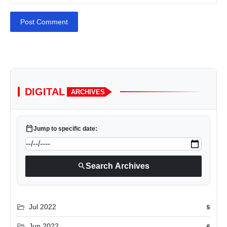
Post Comment
DIGITAL
ARCHIVES
calendar_today
Jump to specific date:
search
Search Archives
folder_open
Jul 2022
5
folder_open
Jun 2022
6