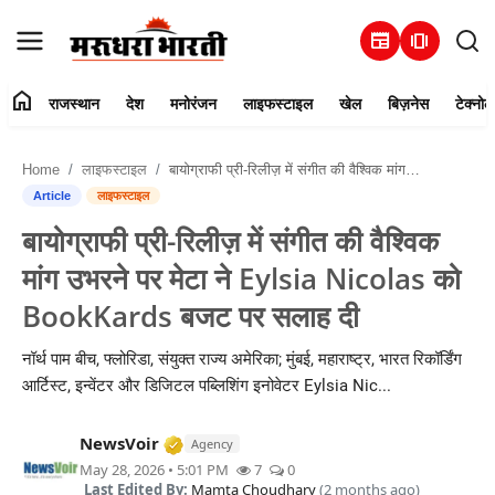
newspaper
amp_stories
home
राजस्थान
देश
मनोरंजन
लाइफस्टाइल
खेल
बिज़नेस
टेक्नोल
हमारे बारे में
Home
लाइफस्टाइल
बायोग्राफी प्री-रिलीज़ में संगीत की वैश्विक मांग उभरने पर मेटा ने Eylsia Nicolas को BookKards बजट पर सलाह दी
संपर्क करें
Article
लाइफस्टाइल
बायोग्राफी प्री-रिलीज़ में संगीत की वैश्विक
राजस्थान
मांग उभरने पर मेटा ने Eylsia Nicolas को
देश
BookKards बजट पर सलाह दी
मनोरंजन
नॉर्थ पाम बीच, फ्लोरिडा, संयुक्त राज्य अमेरिका; मुंबई, महाराष्ट्र, भारत रिकॉर्डिंग
आर्टिस्ट, इन्वेंटर और डिजिटल पब्लिशिंग इनोवेटर Eylsia Nic...
लाइफस्टाइल
Verified Media or Organization • 16 
NewsVoir
Agency
खेल
May 28, 2026 • 5:01 PM
7
0
Last Edited By:
Mamta Choudhary
(2 months ago)