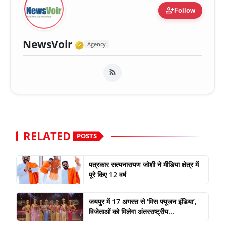
person_add
Follow
Verified Media or Organiza
NewsVoir
Agency
RELATED
POSTS
पत्रकार सत्यनारायण जोशी ने मीडिया क्षेत्र में
पूरे किए 12 वर्ष
जयपुर में 17 अगस्त से ‘मिस फ्यूजन इंडिया’,
विजेताओं को मिलेगा अंतरराष्ट्रीय...