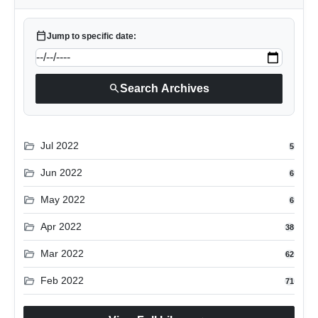
calendar_today
Jump to specific date:
search
Search Archives
folder_open
Jul 2022
5
folder_open
Jun 2022
6
folder_open
May 2022
6
folder_open
Apr 2022
38
folder_open
Mar 2022
62
folder_open
Feb 2022
71