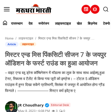
newspaper
amp_stories
home
राजस्थान
देश
मनोरंजन
लाइफस्टाइल
खेल
बिज़नेस
टेक्नोल
हमारे बारे में
Home
लाइफस्टाइल
मिस्टर एन्ड मिस पिंकसिटी सीजन 7 के जयपुर ऑडिशन के फर्स्ट राउंड का हुआ आयोजन
संपर्क करें
Article
लाइफस्टाइल
मिस्टर एन्ड मिस पिंकसिटी सीजन 7 के जयपुर
राजस्थान
ऑडिशन के फर्स्ट राउंड का हुआ आयोजन
देश
-- वाइट एन्ड ब्लू ड्रेस कॉम्बिनेशन में मॉडल्स का लुक के साथ साथ आईक्यू हुआ
टेस्ट, स्किल्स व टैलेंट से किया गया जूरी को इम्प्रेस। -- टोटल 5 ऑडिशन
मनोरंजन
राउंड्स में हुनर दिखा सकेंगे प्रतिभागी, सितंबर में जयपुर में आयोजित होगा ग्रैंड
फिनाले। ------------------------------- मिस्टर वर्मा इवेंट्स ए
लाइफस्टाइल
Verified Public Figure • 30 Mar, 2
JR Choudhary
खेल
Editorial Desk
May 8, 2023 • 6:08 PM
3
0