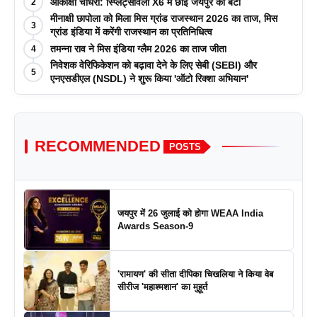
आकांक्षा चौधरी: स्प्लिट्सविला X6 में छाईं जयपुर की बेटी
2
मीनाक्षी छापोला को मिला मिस ग्रांड राजस्थान 2026 का ताज, मिस
3
ग्रांड इंडिया में करेंगी राजस्थान का प्रतिनिधित्व
तमन्ना राव ने मिस इंडिया ग्लैम 2026 का ताज जीता
4
निवेशक वेरिफिकेशन को बढ़ावा देने के लिए सेबी (SEBI) और
5
एनएसडीएल (NSDL) ने शुरू किया 'ऑटो रिक्शा अभियान'
RECOMMENDED
POSTS
जयपुर में 26 जुलाई को होगा WEAA India
Awards Season-9
'रामायण' की सीता दीपिका चिखलिया ने किया वेब
सीरीज 'महाश्मशान' का मुहूर्त