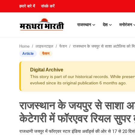
हमारे बारे में
संपर्क करें
राजस्थान
देश
मनोरंजन
हमारे बारे में
Home
लाइफस्टाइल
फैशन
राजस्थान के जयपुर से साशा अटोलिया को मिला ऑथर व राइटर केटेगरी में फॉरएवर रियल सुपर वुमन अ
संपर्क करें
Article
फैशन
राजस्थान
Digital Archive
This story is part of our historical records. While pres
देश
evolved since its original publication 6 months ago.
मनोरंजन
राजस्थान के जयपुर से साशा 
लाइफस्टाइल
केटेगरी में फॉरएवर रियल सुपर 
खेल
राजधानी जयपुर में फॉरएवर स्टार इंडिया अवॉर्ड्स की ओर से 17 से 20 दिस