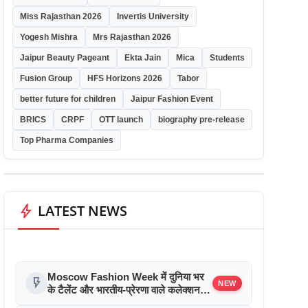
Miss Rajasthan 2026
Invertis University
Yogesh Mishra
Mrs Rajasthan 2026
Jaipur Beauty Pageant
Ekta Jain
Mica
Students
Fusion Group
HFS Horizons 2026
Tabor
better future for children
Jaipur Fashion Event
BRICS
CRPF
OTT launch
biography pre-release
Top Pharma Companies
bolt
LATEST NEWS
Moscow Fashion Week में दुनिया भर
flash_on
NEW
के टैलेंट और भारतीय-प्रेरणा वाले कलेक्शन
पेश किए गए