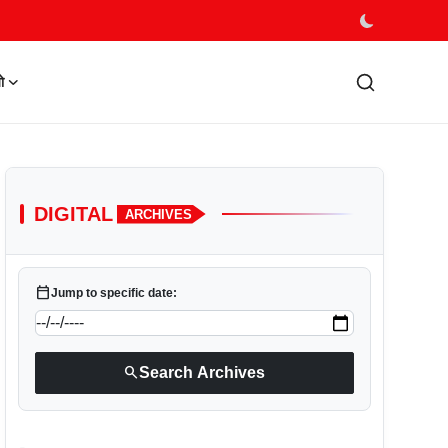
ो
DIGITAL
ARCHIVES
calendar_today
Jump to specific date:
search
Search Archives