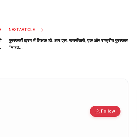
E
NEXT ARTICLE
ो
पुरस्कारों क्रम में शिक्षक डॉ. आर.एल. उत्तराँचली, एक और राष्ट्रीय पुरस्कार
.
“भारत...
person_add
Follow
ure • 30 Mar, 2026