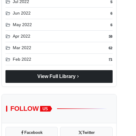
folder_open
Jul 2022
5
folder_open
Jun 2022
6
folder_open
May 2022
6
folder_open
Apr 2022
38
folder_open
Mar 2022
62
folder_open
Feb 2022
71
chevron_right
View Full Library
FOLLOW
US
Facebook
Twitter