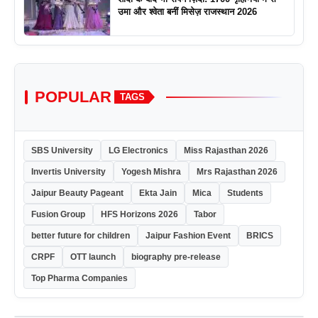
उमा और श्वेता बनीं मिसेज़ राजस्थान 2026
POPULAR
TAGS
SBS University
LG Electronics
Miss Rajasthan 2026
Invertis University
Yogesh Mishra
Mrs Rajasthan 2026
Jaipur Beauty Pageant
Ekta Jain
Mica
Students
Fusion Group
HFS Horizons 2026
Tabor
better future for children
Jaipur Fashion Event
BRICS
CRPF
OTT launch
biography pre-release
Top Pharma Companies