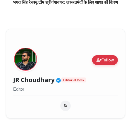
भगत सिंह रेस्क्यू टीम श्रीगंगानगर: ज़रूरतमंदों के लिए आशा की किरण
person_add
Follow
Verified Public Figure 
JR Choudhary
Editorial Desk
Editor