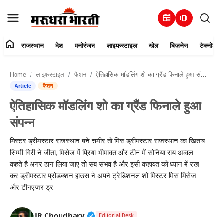
newspaper
amp_stories
home
राजस्थान
देश
मनोरंजन
लाइफस्टाइल
खेल
बिज़नेस
टेक्नोल
हमारे बारे में
Home
लाइफस्टाइल
फैशन
ऐतिहासिक मॉडलिंग शो का ग्रैंड फिनाले हुआ संपन्न
संपर्क करें
Article
फैशन
ऐतिहासिक मॉडलिंग शो का ग्रैंड फिनाले हुआ
राजस्थान
संपन्न
देश
मिस्टर ड्रीमस्टार राजस्थान बने समीर तो मिस ड्रीमस्टार राजस्थान का खिताब
सिम्मी गिरी ने जीता, मिसेज में प्रिया भीमावत और टीन में सोनिया राय अव्वल
मनोरंजन
कहते है अगर ठान लिया जाए तो सब संभव है और इसी कहावत को ध्यान में रख
कर ड्रीमस्टार प्रोडक्शन हाउस ने अपने ट्रेडिशनल शो मिस्टर मिस मिसेज
लाइफस्टाइल
और टीनएजर ड्र
खेल
Verified Public Figure • 30 Mar, 2
JR Choudhary
Editorial Desk