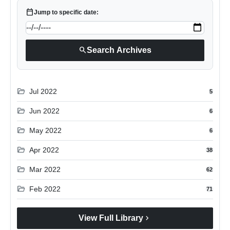
calendar_today
Jump to specific date:
search
Search Archives
folder_open
Jul 2022
5
folder_open
Jun 2022
6
folder_open
May 2022
6
folder_open
Apr 2022
38
folder_open
Mar 2022
62
folder_open
Feb 2022
71
chevron_right
View Full Library