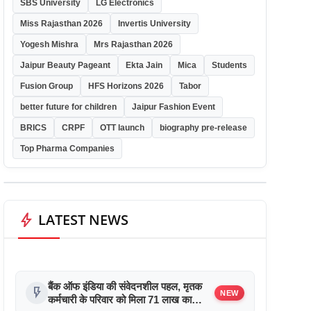
SBS University
LG Electronics
Miss Rajasthan 2026
Invertis University
Yogesh Mishra
Mrs Rajasthan 2026
Jaipur Beauty Pageant
Ekta Jain
Mica
Students
Fusion Group
HFS Horizons 2026
Tabor
better future for children
Jaipur Fashion Event
BRICS
CRPF
OTT launch
biography pre-release
Top Pharma Companies
bolt
LATEST NEWS
बैंक ऑफ इंडिया की संवेदनशील पहल, मृतक
flash_on
NEW
कर्मचारी के परिवार को मिला 71 लाख का