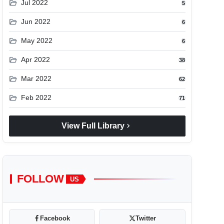
folder_open
Jul 2022
5
folder_open
Jun 2022
6
folder_open
May 2022
6
folder_open
Apr 2022
38
folder_open
Mar 2022
62
folder_open
Feb 2022
71
chevron_right
View Full Library
FOLLOW
US
Facebook
Twitter