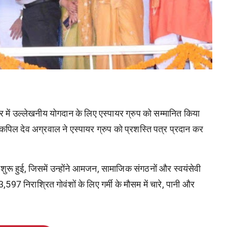
्र
में
उल्लेखनीय
योगदान
के
लिए
एस्पायर
ग्रुप
को
सम्मानित
किया
कपिल
देव
अग्रवाल
ने
एस्पायर
ग्रुप
को
प्रशस्ति
पत्र
प्रदान
कर
शुरू
हुई
,
जिसमें
उन्होंने
आमजन
,
सामाजिक
संगठनों
और
स्वयंसेवी
3,597
निराश्रित
गोवंशों
के
लिए
गर्मी
के
मौसम
में
चारे
,
पानी
और