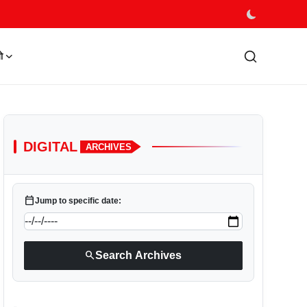
ो
DIGITAL
ARCHIVES
calendar_today
Jump to specific date:
search
Search Archives