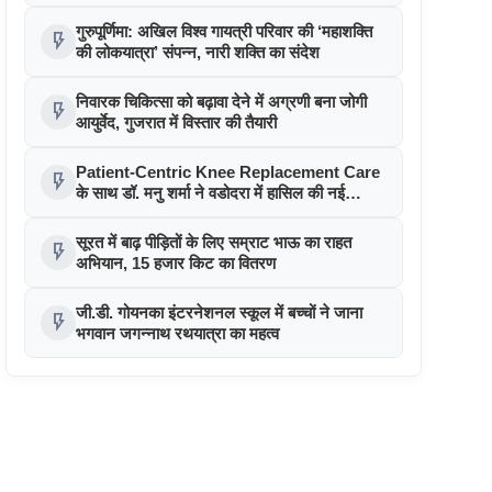
आर्थिक संबल
गुरुपूर्णिमा: अखिल विश्व गायत्री परिवार की ‘महाशक्ति
flash_on
की लोकयात्रा’ संपन्न, नारी शक्ति का संदेश
निवारक चिकित्सा को बढ़ावा देने में अग्रणी बना जोगी
flash_on
आयुर्वेद, गुजरात में विस्तार की तैयारी
Patient-Centric Knee Replacement Care
flash_on
के साथ डॉ. मनु शर्मा ने वडोदरा में हासिल की नई
उपलब्धि
सूरत में बाढ़ पीड़ितों के लिए सम्राट भाऊ का राहत
flash_on
अभियान, 15 हजार किट का वितरण
जी.डी. गोयनका इंटरनेशनल स्कूल में बच्चों ने जाना
flash_on
भगवान जगन्नाथ रथयात्रा का महत्व