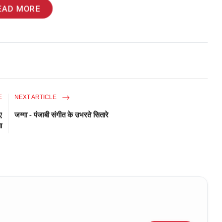
EAD MORE
E
NEXT ARTICLE
ए
जग्गा - पंजाबी संगीत के उभरते सितारे
ा