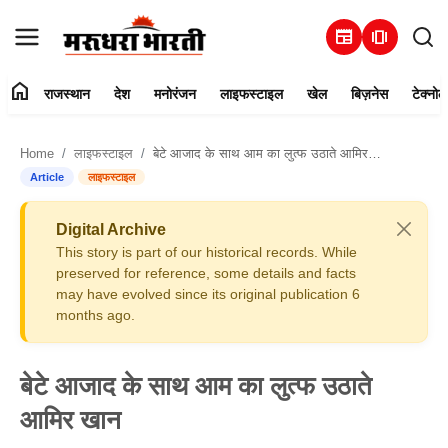
newspaper
amp_stories
home
राजस्थान
देश
मनोरंजन
लाइफस्टाइल
खेल
बिज़नेस
टेक्नोल
हमारे बारे में
Home
लाइफस्टाइल
बेटे आजाद के साथ आम का लुत्फ उठाते आमिर खान
संपर्क करें
Article
लाइफस्टाइल
राजस्थान
Digital Archive
This story is part of our historical records. While
देश
preserved for reference, some details and facts
may have evolved since its original publication 6
months ago.
मनोरंजन
लाइफस्टाइल
बेटे आजाद के साथ आम का लुत्फ उठाते
आमिर खान
खेल