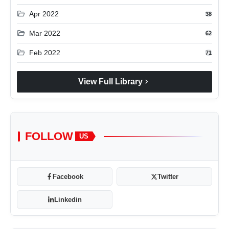
folder_open
Apr 2022
38
folder_open
Mar 2022
62
folder_open
Feb 2022
71
chevron_right
View Full Library
FOLLOW
US
Facebook
Twitter
Linkedin