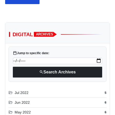
DIGITAL
ARCHIVES
calendar_today
Jump to specific date:
search
Search Archives
folder_open
Jul 2022
5
folder_open
Jun 2022
6
folder_open
May 2022
6