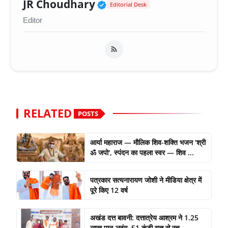
Verified Public Figure 
JR Choudhary
Editorial Desk
Editor
RELATED
POSTS
आर्या महाराज — मौलिक शिव-शक्ति भजन 'श्री
ॐ जपो', स्पंदन का पहला स्वर — शिव ...
पत्रकार सत्यनारायण जोशी ने मीडिया क्षेत्र में
पूरे किए 12 वर्ष
अखंड दत्त बावनी: दत्तात्रेय आश्रम ने 1.25
लाख पान-लवंग, 51 कुंडी यज्ञ से रच...