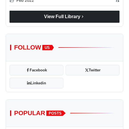
folder_open
Feb 2022
71
chevron_right
View Full Library
FOLLOW
US
Facebook
Twitter
Linkedin
POPULAR
POSTS