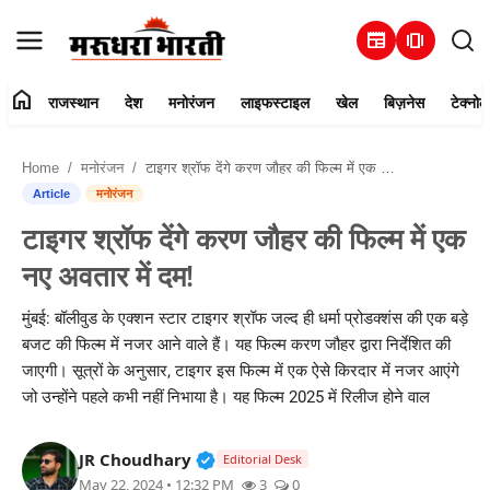
newspaper
amp_stories
home
राजस्थान
देश
मनोरंजन
लाइफस्टाइल
खेल
बिज़नेस
टेक्नोल
हमारे बारे में
Home
मनोरंजन
टाइगर श्रॉफ देंगे करण जौहर की फिल्म में एक नए अवतार में दम!
संपर्क करें
Article
मनोरंजन
टाइगर श्रॉफ देंगे करण जौहर की फिल्म में एक
राजस्थान
नए अवतार में दम!
देश
मुंबई: बॉलीवुड के एक्शन स्टार टाइगर श्रॉफ जल्द ही धर्मा प्रोडक्शंस की एक बड़े
बजट की फिल्म में नजर आने वाले हैं। यह फिल्म करण जौहर द्वारा निर्देशित की
मनोरंजन
जाएगी। सूत्रों के अनुसार, टाइगर इस फिल्म में एक ऐसे किरदार में नजर आएंगे
जो उन्होंने पहले कभी नहीं निभाया है। यह फिल्म 2025 में रिलीज होने वाल
लाइफस्टाइल
Verified Public Figure • 30 Mar, 2
JR Choudhary
खेल
Editorial Desk
May 22, 2024 • 12:32 PM
3
0