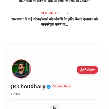
भारत पर्यावास केंद्र में ‘हिंदी पक्षोत्सव’ समारोह का आयोजन
NEXT ARTICLE
राजस्थान ने कई स्टेकहोल्डर्स की वर्कशॉप के ज़रिए कैंसर देखभाल को
मानकीकृत करने क...
person_add
Follow
Verified Public Figure 
JR Choudhary
Editorial Desk
Editor