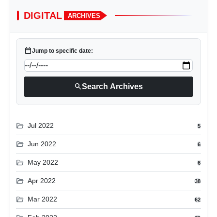
DIGITAL
ARCHIVES
calendar_today
Jump to specific date:
search
Search Archives
folder_open
Jul 2022
5
folder_open
Jun 2022
6
folder_open
May 2022
6
folder_open
Apr 2022
38
folder_open
Mar 2022
62