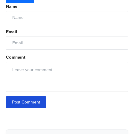
Name
Email
Comment
Post Comment