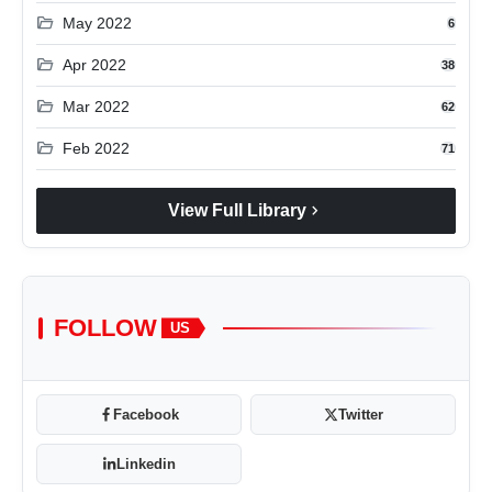
folder_open
May 2022
6
folder_open
Apr 2022
38
folder_open
Mar 2022
62
folder_open
Feb 2022
71
chevron_right
View Full Library
FOLLOW
US
Facebook
Twitter
Linkedin