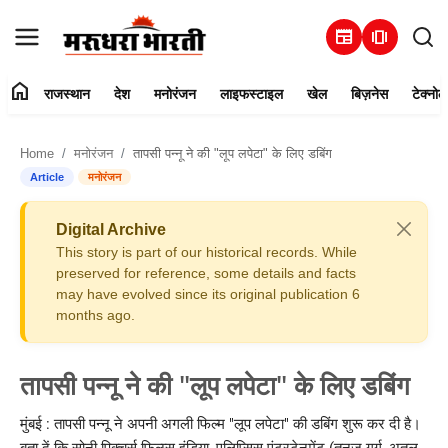
newspaper
amp_stories
home
राजस्थान
देश
मनोरंजन
लाइफस्टाइल
खेल
बिज़नेस
टेक्नोल
हमारे बारे में
Home
मनोरंजन
तापसी पन्नू ने की "लूप लपेटा" के लिए डबिंग
संपर्क करें
Article
मनोरंजन
राजस्थान
Digital Archive
This story is part of our historical records. While
देश
preserved for reference, some details and facts
may have evolved since its original publication 6
months ago.
मनोरंजन
लाइफस्टाइल
तापसी पन्नू ने की "लूप लपेटा" के लिए डबिंग
खेल
मुंबई : तापसी पन्नू ने अपनी अगली फिल्म "लूप लपेटा" की डबिंग शुरू कर दी है।