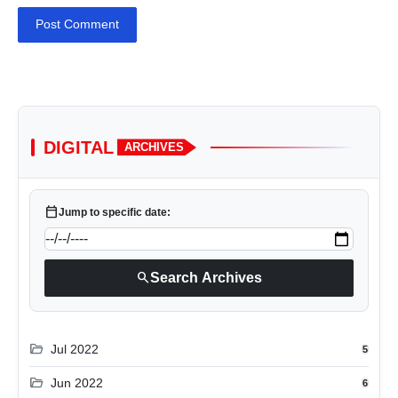
Post Comment
DIGITAL
ARCHIVES
calendar_today
Jump to specific date:
search
Search Archives
folder_open
Jul 2022
5
folder_open
Jun 2022
6