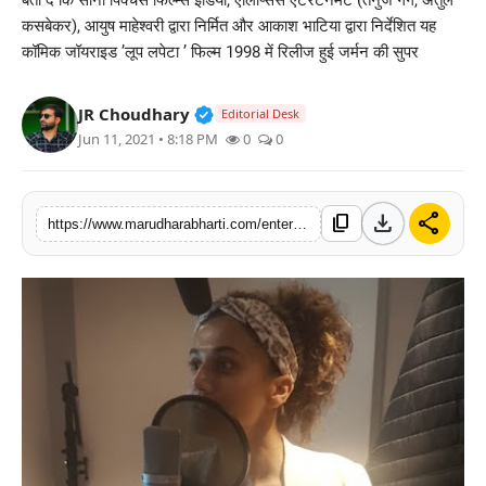
बता दें कि सोनी पिक्चर्स फिल्म्स इंडिया, एलिप्सिस एंटरटेनमेंट (तनुज गर्ग, अतुल
बिज़नेस
कसबेकर), आयुष माहेश्वरी द्वारा निर्मित और आकाश भाटिया द्वारा निर्देशित यह
कॉमिक जॉयराइड ’लूप लपेटा ’ फिल्म 1998 में रिलीज हुई जर्मन की सुपर
टेक्नोलॉजी
Verified Public Figure • 30 Mar, 2
JR Choudhary
Editorial Desk
शिक्षा
Jun 11, 2021 • 8:18 PM
0
0
वीडियो
download
share
content_copy
https://www.marudharabharti.com/entertainment/tapasi-pannu-dubbed-for-loop-wrap