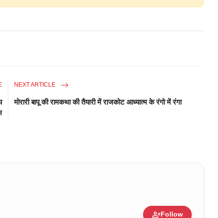
E
NEXT ARTICLE
य
मोरारी बापू की रामकथा की तैयारी में राजकोट आध्यात्म के रंगो में रंगा
भ
person_add
Follow