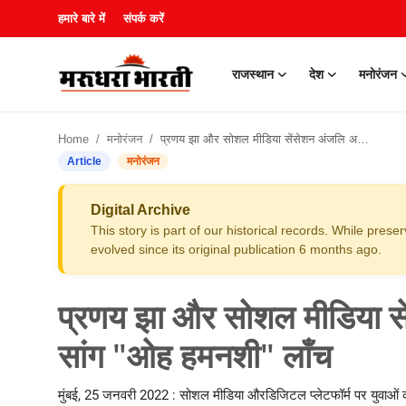
हमारे बारे में
संपर्क करें
राजस्थान
देश
मनोरंजन
हमारे बारे में
Home
मनोरंजन
प्रणय झा और सोशल मीडिया सेंसेशन अंजलि अरोरा का रोमांटिक सांग "ओह हमनशी" लाँच
संपर्क करें
Article
मनोरंजन
राजस्थान
Digital Archive
This story is part of our historical records. While pres
देश
evolved since its original publication 6 months ago.
मनोरंजन
प्रणय झा और सोशल मीडिया से
लाइफस्टाइल
सांग "ओह हमनशी" लाँच
खेल
मुंबई, 25 जनवरी 2022 : सोशल मीडिया औरडिजिटल प्लेटफॉर्म पर युवाओं को 