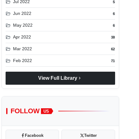
folder_open
Jul 2022
5
folder_open
Jun 2022
6
folder_open
May 2022
6
folder_open
Apr 2022
38
folder_open
Mar 2022
62
folder_open
Feb 2022
71
chevron_right
View Full Library
FOLLOW
US
Facebook
Twitter