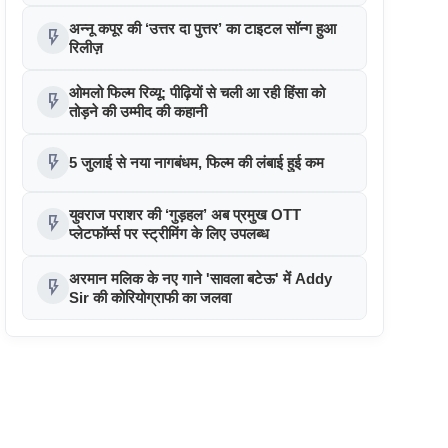
सम्मानित
अन्नू कपूर की ‘उत्तर दा पुत्तर’ का टाइटल सॉन्ग हुआ
flash_on
रिलीज़
ओमलो फिल्म रिव्यू: पीढ़ियों से चली आ रही हिंसा को
flash_on
तोड़ने की उम्मीद की कहानी
flash_on
5 जुलाई से नया नागबंधम, फिल्म की लंबाई हुई कम
युवराज पराशर की ‘गुड़हल’ अब प्रमुख OTT
flash_on
प्लेटफॉर्म्स पर स्ट्रीमिंग के लिए उपलब्ध
अरमान मलिक के नए गाने 'सावला बटेऊ' में Addy
flash_on
Sir की कोरियोग्राफी का जलवा