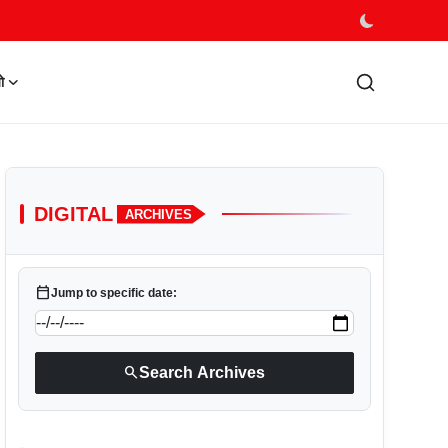
ो
DIGITAL
ARCHIVES
calendar_today
Jump to specific date:
search
Search Archives