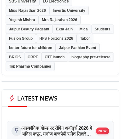
SBS University
LG Electronics
Miss Rajasthan 2026
Invertis University
Yogesh Mishra
Mrs Rajasthan 2026
Jaipur Beauty Pageant
Ekta Jain
Mica
Students
Fusion Group
HFS Horizons 2026
Tabor
better future for children
Jaipur Fashion Event
BRICS
CRPF
OTT launch
biography pre-release
Top Pharma Companies
bolt
LATEST NEWS
आइकॉनिक गोल्ड स्ट्रीमिंग अवॉर्ड्स 2026 में
flash_on
NEW
अनिल कपूर, मनोज बाजपेयी समेत सितारे