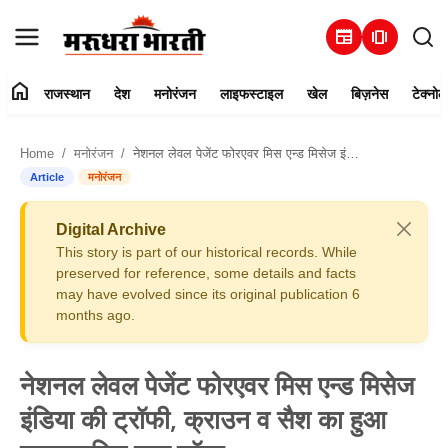
newspaper
amp_stories
home
राजस्थान
देश
मनोरंजन
लाइफस्टाइल
खेल
बिज़नेस
टेक्नोल
हमारे बारे में
Home
मनोरंजन
नेशनल लेवल पेजेंट फोरएवर मिस एन्ड मिसेज इंडिया की ट्रॉफी, क्राउन व सैश का हुआ एक्सक्लुसिव लुक लॉन्च
संपर्क करें
Article
मनोरंजन
राजस्थान
Digital Archive
This story is part of our historical records. While
देश
preserved for reference, some details and facts
may have evolved since its original publication 6
months ago.
मनोरंजन
लाइफस्टाइल
नेशनल लेवल पेजेंट फोरएवर मिस एन्ड मिसेज
इंडिया की ट्रॉफी, क्राउन व सैश का हुआ
खेल