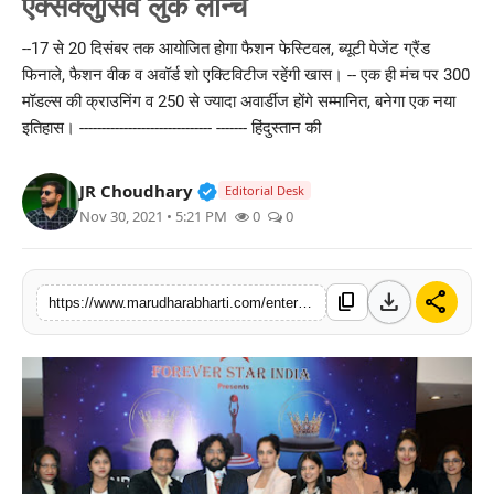
एक्सक्लुसिव लुक लॉन्च
बिज़नेस
--17 से 20 दिसंबर तक आयोजित होगा फैशन फेस्टिवल, ब्यूटी पेजेंट ग्रैंड
फिनाले, फैशन वीक व अवॉर्ड शो एक्टिविटीज रहेंगी खास। -- एक ही मंच पर 300
टेक्नोलॉजी
मॉडल्स की क्राउनिंग व 250 से ज्यादा अवार्डीज होंगे सम्मानित, बनेगा एक नया
इतिहास। ------------------------------ ------- हिंदुस्तान की
शिक्षा
वीडियो
Verified Public Figure • 30 Mar, 2
JR Choudhary
Editorial Desk
Nov 30, 2021 • 5:21 PM
0
0
download
share
content_copy
https://www.marudharabharti.com/entertainment/national-level-pageant-forever-miss-and