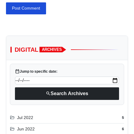
Post Comment
DIGITAL
ARCHIVES
calendar_today
Jump to specific date:
search
Search Archives
folder_open
Jul 2022
5
folder_open
Jun 2022
6