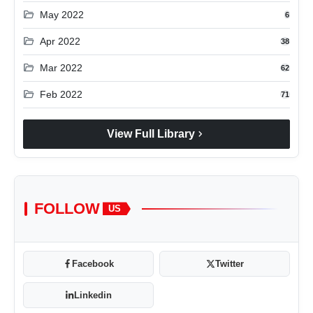
folder_open
May 2022
6
folder_open
Apr 2022
38
folder_open
Mar 2022
62
folder_open
Feb 2022
71
chevron_right
View Full Library
FOLLOW
US
Facebook
Twitter
Linkedin