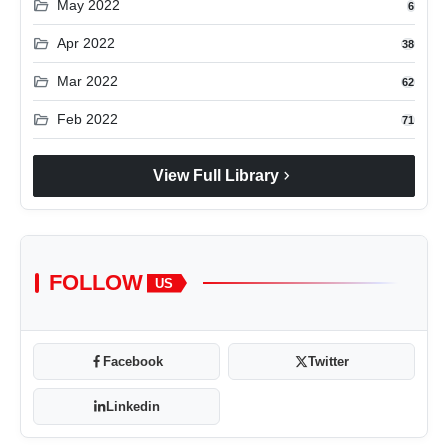
folder_open
May 2022
6
folder_open
Apr 2022
38
folder_open
Mar 2022
62
folder_open
Feb 2022
71
chevron_right
View Full Library
FOLLOW
US
Facebook
Twitter
Linkedin