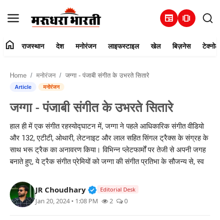
newspaper
amp_stories
home
राजस्थान
देश
मनोरंजन
लाइफस्टाइल
खेल
बिज़नेस
टेक्नोल
हमारे बारे में
Home
मनोरंजन
जग्गा - पंजाबी संगीत के उभरते सितारे
संपर्क करें
Article
मनोरंजन
जग्गा - पंजाबी संगीत के उभरते सितारे
राजस्थान
हाल ही में एक संगीत रहस्योद्घाटन में, जग्गा ने पहले आधिकारिक संगीत वीडियो
देश
और 132, एटीटी, ओथारी, लेटनाइट और लाल सहित सिंगल ट्रैक्स के संग्रह के
साथ भरू ट्रैक का अनावरण किया। विभिन्न प्लेटफार्मों पर तेजी से अपनी जगह
मनोरंजन
बनाते हुए, ये ट्रैक संगीत प्रेमियों को जग्गा की संगीत प्रतिभा के सौजन्य से, स्व
लाइफस्टाइल
Verified Public Figure • 30 Mar, 2
JR Choudhary
Editorial Desk
Jan 20, 2024 • 1:08 PM
2
0
खेल