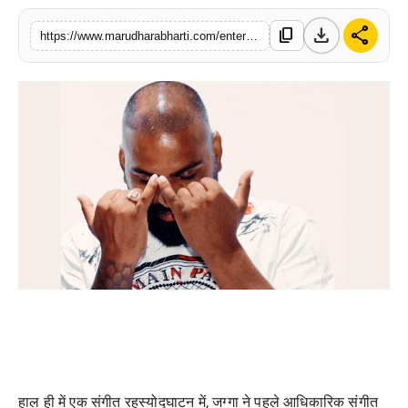
बिज़नेस
download
share
content_copy
https://www.marudharabharti.com/entertainment/jagga-rising-star-of-punjabi-music
टेक्नोलॉजी
शिक्षा
वीडियो
हाल ही में एक संगीत रहस्योद्घाटन में, जग्गा ने पहले आधिकारिक संगीत