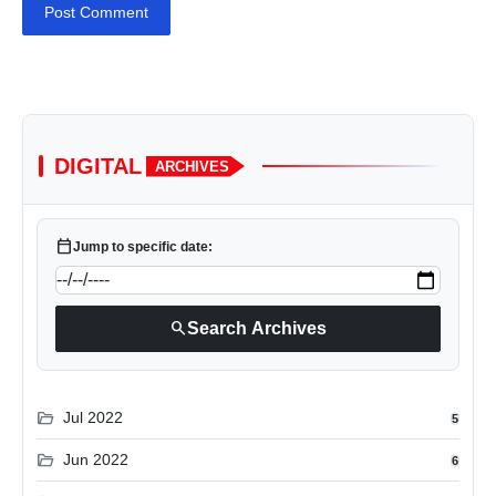
Post Comment
DIGITAL
ARCHIVES
calendar_today
Jump to specific date:
search
Search Archives
folder_open
Jul 2022
5
folder_open
Jun 2022
6